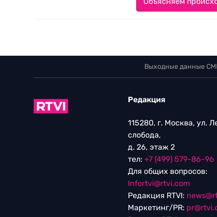
Объясняем происхо
Выходные данные СМ
Редакция
115280, г. Москва, ул. 
слобода,
д. 26, этаж 2
тел:
+7 (499) 579-86-96
Для общих вопросов:
Infortvi@rtvi.com
Редакция RTVI:
news@rt
Маркетинг/PR:
pr@rtvi