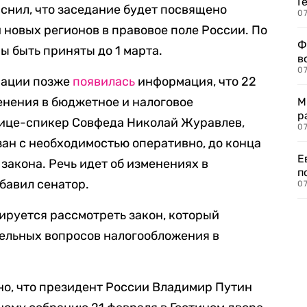
Г
снил, что заседание будет посвящено
07
 новых регионов в правовое поле России. По
Ф
ы быть приняты до 1 марта.
в
07
рации позже
появилась
информация, что 22
енения в бюджетное и налоговое
М
р
вице-спикер Совфеда Николай Журавлев,
07
зан с необходимостью оперативно, до конца
Е
закона. Речь идет об изменениях в
п
бавил сенатор.
07
нируется рассмотреть закон, который
дельных вопросов налогообложения в
но, что президент России Владимир Путин