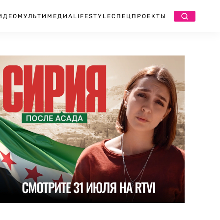
ИДЕО
МУЛЬТИМЕДИА
LIFESTYLE
СПЕЦПРОЕКТЫ