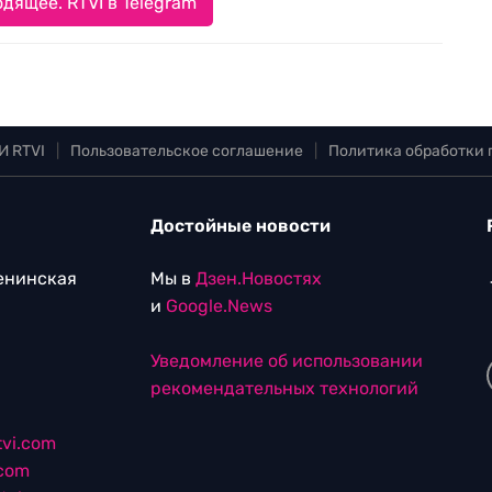
дящее. RTVI в Telegram
И RTVI
|
Пользовательское соглашение
|
Политика обработки
Достойные новости
Ленинская
Мы в
Дзен.Новостях
и
Google.News
Уведомление об использовании
рекомендательных технологий
vi.com
.com