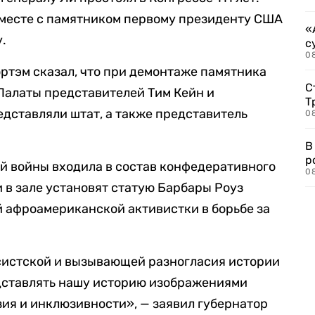
вместе с памятником первому президенту США
«
.
с
08
ртэм сказал, что при демонтаже памятника
С
Палаты представителей Тим Кейн и
Т
дставляли штат, а также представитель
08
В
р
й войны входила в состав конфедеративного
08
 в зале установят статую Барбары Роуз
 афроамериканской активистки в борьбе за
систской и вызывающей разногласия истории
дставлять нашу историю изображениями
ия и инклюзивности», — заявил губернатор