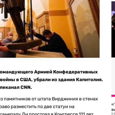
 командующего Армией Конфедеративных
войны в США, убрали из здания Капитолия.
леканал CNN.
из памятников от штата Вирджиния в стенах
«
аво разместить по две статуи на
в
енералу Ли простоял в Конгрессе 111 лет.
0