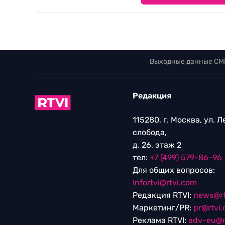
Выходные данные СМ
Редакция
115280, г. Москва, ул. 
слобода,
д. 26, этаж 2
тел:
+7 (499) 579-86-96
Для общих вопросов:
Infortvi@rtvi.com
Редакция RTVI:
news@rt
Маркетинг/PR:
pr@rtvi
Реклама RTVI:
adv-eu@r