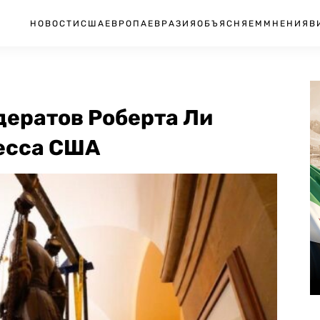
НОВОСТИ
США
ЕВРОПА
ЕВРАЗИЯ
ОБЪЯСНЯЕМ
МНЕНИЯ
В
дератов Роберта Ли
ресса США