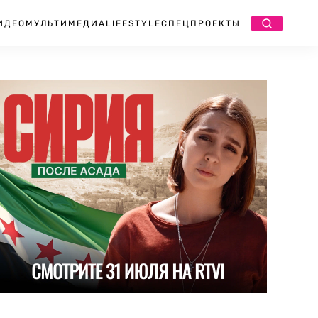
ИДЕО
МУЛЬТИМЕДИА
LIFESTYLE
СПЕЦПРОЕКТЫ