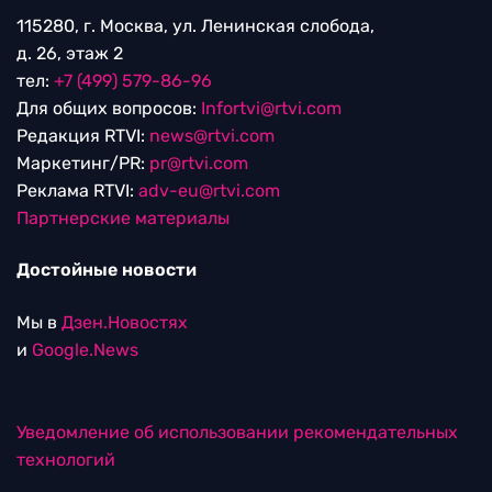
115280, г. Москва, ул. Ленинская слобода,
д. 26, этаж 2
тел:
+7 (499) 579-86-96
Для общих вопросов:
Infortvi@rtvi.com
Редакция RTVI:
news@rtvi.com
Маркетинг/PR:
pr@rtvi.com
Реклама RTVI:
adv-eu@rtvi.com
Партнерские материалы
Достойные новости
Мы в
Дзен.Новостях
и
Google.News
Уведомление об использовании рекомендательных
технологий