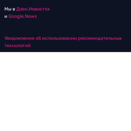
Мы в
Дзен.Новостях
и
Google.News
Уведомление об использовании рекомендательных
технологий
RTVI в соцсетях
18+
© ООО "ЭрТиВиАй Продакшн". Все права защищены.
При цитировании материалов активная