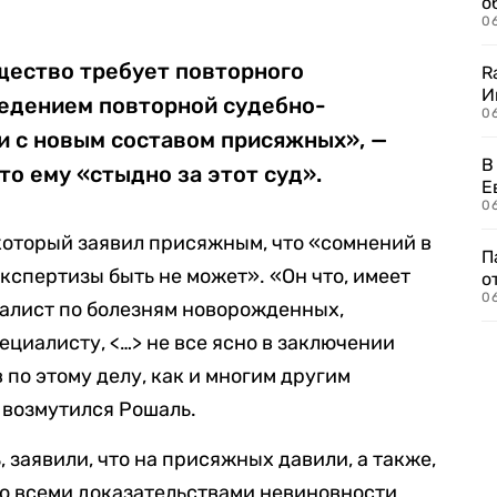
о
06
ество требует повторного
R
И
ведением повторной судебно-
0
и с новым составом присяжных», —
В
то ему «стыдно за этот суд».
Е
06
который заявил присяжным, что «сомнений в
П
спертизы быть не может». «Он что, имеет
о
06
иалист по болезням новорожденных,
ециалисту, <…> не все ясно в заключении
по этому делу, как и многим другим
 возмутился Рошаль.
, заявили, что на присяжных давили, а также,
 со всеми доказательствами невиновности