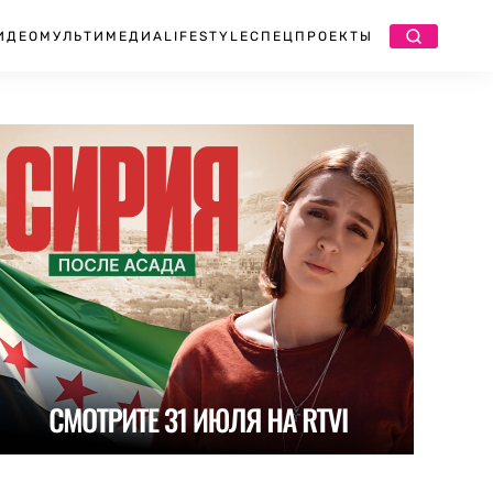
ИДЕО
МУЛЬТИМЕДИА
LIFESTYLE
СПЕЦПРОЕКТЫ