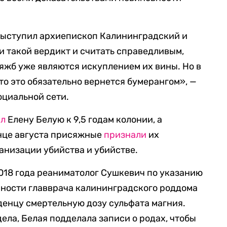
выступил архиепископ Калининградский и
 такой вердикт и считать справедливым,
тяжб уже являются искуплением их вины. Но в
 то это обязательно вернется бумерангом», —
оциальной сети.
ил
Елену Белую к 9,5 годам колонии, а
онце августа присяжные
признали
их
анизации убийства и убийстве.
2018 года реаниматолог Сушкевич по указанию
нности главврача калининградского роддома
енцу смертельную дозу сульфата магния.
дела, Белая подделала записи о родах, чтобы