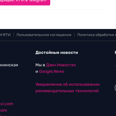
И RTVI
|
Пользовательское соглашение
|
Политика обработки
Достойные новости
Ленинская
Мы в
Дзен.Новостях
и
Google.News
Уведомление об использовании
рекомендательных технологий
vi.com
.com