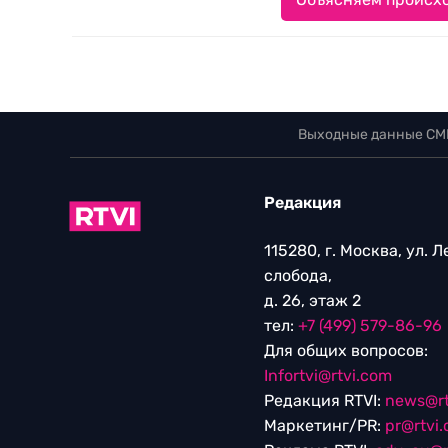
Выходные данные СМ
Редакция
115280, г. Москва, ул. 
слобода,
д. 26, этаж 2
тел:
+7 (499) 579-86-96
Для общих вопросов:
Infortvi@rtvi.com
Редакция RTVI:
news@rt
Маркетинг/PR:
pr@rtvi