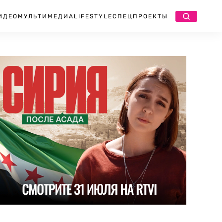
ИДЕО
МУЛЬТИМЕДИА
LIFESTYLE
СПЕЦПРОЕКТЫ