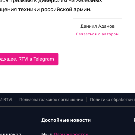
лись призывы к диверсиям на железных
ещения техники российской армии.
Даниил Адамов
Связаться с автором
дящее. RTVI в Telegram
И RTVI
|
Пользовательское соглашение
|
Политика обработки
Достойные новости
Ленинская
Мы в
Дзен.Новостях