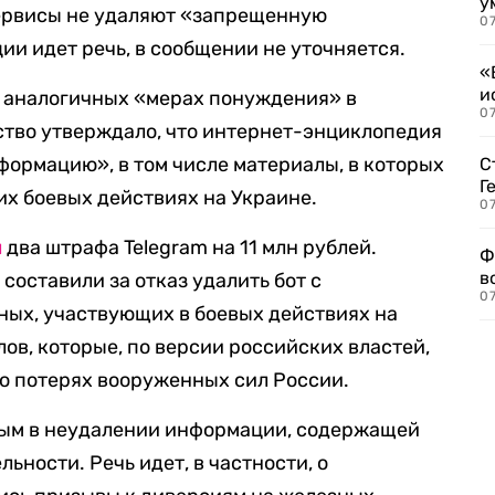
у
сервисы не удаляют «запрещенную
07
и идет речь, в сообщении не уточняется.
«
и
 аналогичных «мерах понуждения» в
0
тво утверждало, что интернет-энциклопедия
ормацию», в том числе материалы, в которых
С
Г
х боевых действиях на Украине.
07
л
два штрафа Telegram на 11 млн рублей.
Ф
в
составили за отказ удалить бот с
07
ных, участвующих в боевых действиях на
лов, которые, по версии российских властей,
 потерях вооруженных сил России.
ным в неудалении информации, содержащей
ьности. Речь идет, в частности, о