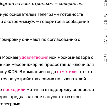
с
egram во всех странах», — заверил он.
0
ную основателем Телеграмм готовность
«
в
и экстремизму», — говорится в сообщение
0
«
блокировку снимают по согласованию с
с
08
С
уд Москвы
удовлетворил
иск Роскомнадзора о
Т
ак как мессенджер не предоставил ключи для
08
осу ФСБ. В компании тогда
отметили
, что это
тся на устройствах самих пользователей.
ве
проходили
митинги в поддержку сервиса, а
ров предлагал всем запускать из окон
телеграма.