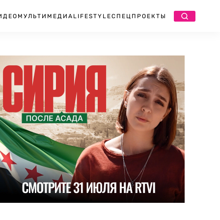
ИДЕО
МУЛЬТИМЕДИА
LIFESTYLE
СПЕЦПРОЕКТЫ