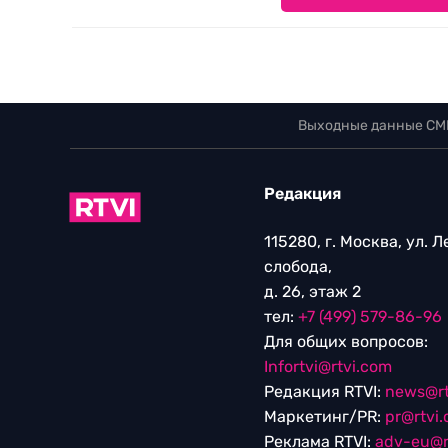
Выходные данные СМ
Редакция
115280, г. Москва, ул. 
слобода,
д. 26, этаж 2
тел:
+7 (499) 579-86-96
Для общих вопросов:
Infortvi@rtvi.com
Редакция RTVI:
news@rt
Маркетинг/PR:
pr@rtvi
Реклама RTVI:
adv-eu@r