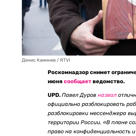
Денис Каминев / RTVI
Роскомнадзор снимет ограниче
июня
сообщает
ведомство.
UPD.
Павел Дуров
назвал
отличн
официально разблокировать рабо
разблокировки мессенджера выр
территории России. «В плане с
право на конфиденциальность и