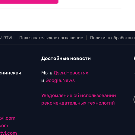
И RTVI
|
Пользовательское соглашение
|
Политика обработки
Достойные новости
Ленинская
Мы в
Дзен.Новостях
и
Google.News
Уведомление об использовании
рекомендательных технологий
vi.com
.com
tvi.com