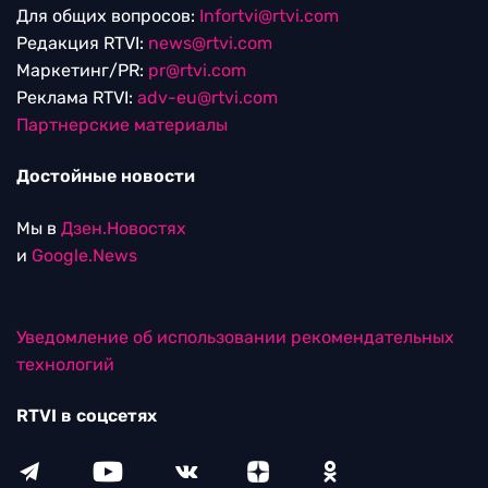
Для общих вопросов:
Infortvi@rtvi.com
Редакция RTVI:
news@rtvi.com
Маркетинг/PR:
pr@rtvi.com
Реклама RTVI:
adv-eu@rtvi.com
Партнерские материалы
Достойные новости
Мы в
Дзен.Новостях
и
Google.News
Уведомление об использовании рекомендательных
технологий
RTVI в соцсетях