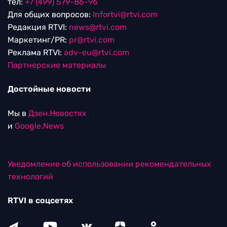
тел:
+7 (499) 579-86-96
Для общих вопросов:
Infortvi@rtvi.com
Редакция RTVI:
news@rtvi.com
Маркетинг/PR:
pr@rtvi.com
Реклама RTVI:
adv-eu@rtvi.com
Партнерские материалы
Достойные новости
Мы в
Дзен.Новостях
и
Google.News
Уведомление об использовании рекомендательных
технологий
RTVI в соцсетях