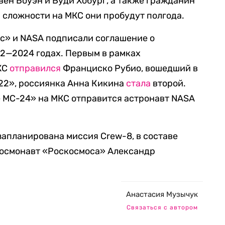
ен Боуэн и Вуди Хобург, а также гражданин
 сложности на МКС они пробудут полгода.
ос» и NASA подписали соглашение о
22—2024 годах. Первым в рамках
КС
отправился
Франциско Рубио, вошедший в
22», россиянка Анна Кикина
стала
второй.
 МС-24» на МКС отправится астронавт NASA
запланирована миссия Crew-8, в составе
космонавт «Роскосмоса» Александр
Анастасия Музычук
Связаться с автором