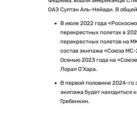
Федяева, вошли американцы Стив
ОАЭ Султан Аль-Нейади. В общей
В июле 2022 года «Роскосм
перекрестных полетах в 20
перекрестных полетов на М
состав экипажа «Союза МС-
Осенью 2023 года
на «Союзе
Лорал О’Хара.
В первой половине 2024-го 
экипажа будет находиться 
Гребенкин.