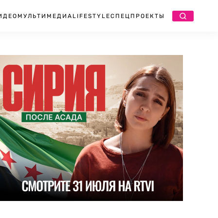
ИДЕО
МУЛЬТИМЕДИА
LIFESTYLE
СПЕЦПРОЕКТЫ