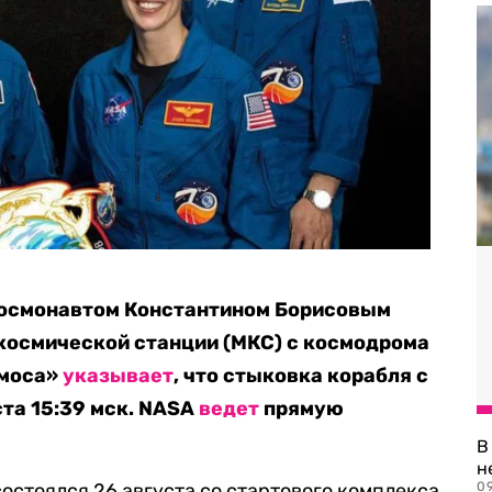
космонавтом Константином Борисовым
космической станции (МКС) с космодрома
смоса»
указывает
, что стыковка корабля с
ста 15:39 мск. NASA
ведет
прямую
В
н
остоялся 26 августа со стартового комплекса
09