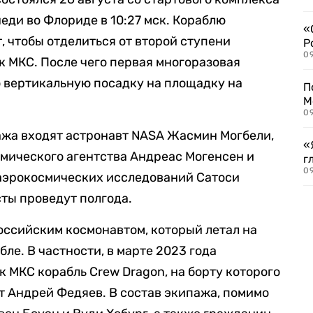
еди во Флориде в 10:27 мск. Кораблю
«
, чтобы отделиться от второй ступени
Р
09
к МКС. После чего первая многоразовая
 вертикальную посадку на площадку на
П
М
09
ажа входят астронавт NASA Жасмин Могбели,
«
мического агентства Андреас Могенсен и
г
09
 аэрокосмических исследований Сатоси
ты проведут полгода.
оссийским космонавтом, который летал на
ле. В частности, в марте 2023 года
к МКС корабль Crew Dragon, на борту которого
 Андрей Федяев. В состав экипажа, помимо