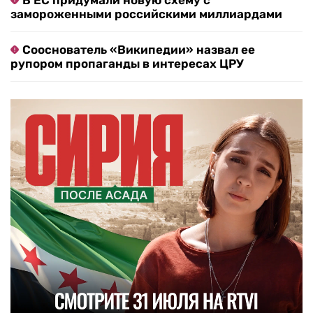
В ЕС придумали новую схему с
замороженными российскими миллиардами
Сооснователь «Википедии» назвал ее
рупором пропаганды в интересах ЦРУ