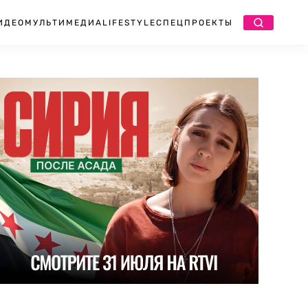
ИДЕО
МУЛЬТИМЕДИА
LIFESTYLE
СПЕЦПРОЕКТЫ