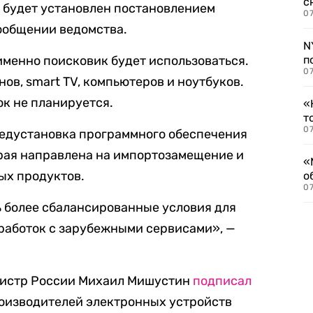
с
 будет установлен постановлением
07
сообщении ведомства.
N
именно поисковик будет использоваться.
п
07
ов, smart TV, компьютеров и ноутбуков.
ок не планируется.
«
т
07
редустановка программного обеспечения
орая направлена на импортозамещение и
«
ых продуктов.
о
07
 более сбалансированные условия для
работок с зарубежными сервисами», —
нистр России Михаил Мишустин
подписал
оизводителей электронных устройств