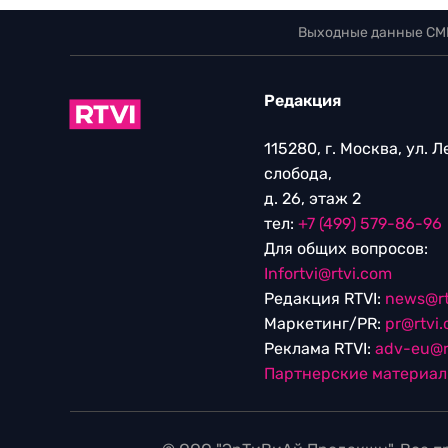
Выходные данные СМ
Редакция
115280, г. Москва, ул. 
слобода,
д. 26, этаж 2
тел:
+7 (499) 579-86-96
Для общих вопросов:
Infortvi@rtvi.com
Редакция RTVI:
news@rt
Маркетинг/PR:
pr@rtvi
Реклама RTVI:
adv-eu@r
Партнерские материа