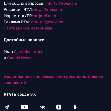
Для общих вопросов:
Infortvi@rtvi.com
Редакция RTVI:
news@rtvi.com
Маркетинг/PR:
pr@rtvi.com
Реклама RTVI:
adv-eu@rtvi.com
Партнерские материалы
Достойные новости
Мы в
Дзен.Новостях
и
Google.News
Уведомление об использовании рекомендательных
технологий
RTVI в соцсетях