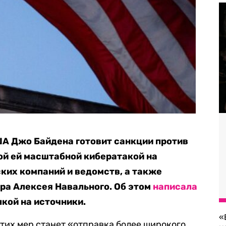
А Джо Байдена готовит санкции против
ой ей масштабной кибератакой на
их компаний и ведомств, а также
ра Алексея Навального. Об этом
написала
лкой на источники.
«
тих мер станет «отправка более широкого