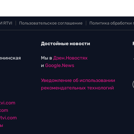
И RTVI
|
Пользовательское соглашение
|
Политика обработки
Достойные новости
Ленинская
Мы в
Дзен.Новостях
и
Google.News
Уведомление об использовании
рекомендательных технологий
vi.com
.com
tvi.com
лы