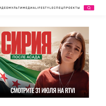
ИДЕО
МУЛЬТИМЕДИА
LIFESTYLE
СПЕЦПРОЕКТЫ