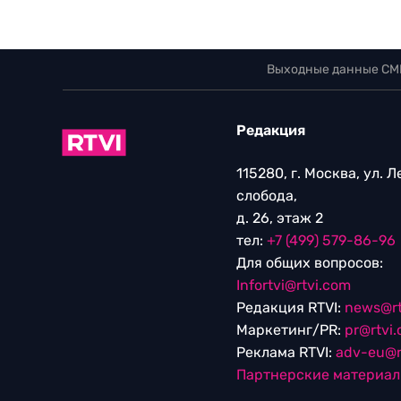
Выходные данные СМ
Редакция
115280, г. Москва, ул. 
слобода,
д. 26, этаж 2
тел:
+7 (499) 579-86-96
Для общих вопросов:
Infortvi@rtvi.com
Редакция RTVI:
news@rt
Маркетинг/PR:
pr@rtvi
Реклама RTVI:
adv-eu@r
Партнерские материа