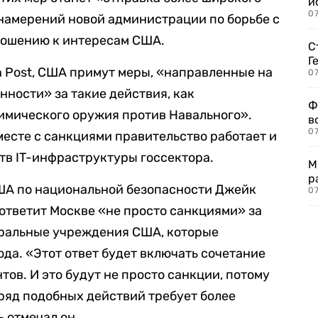
и
0
намерений новой администрации по борьбе с
ношению к интересам США.
С
Г
on Post, США примут меры, «направленные на
07
нности» за такие действия, как
Ф
имического оружия против Навального».
в
07
месте с санкциями правительство работает и
тв IT-инфраструктуры госсектора.
М
р
США по национальной безопасности Джейк
07
 ответит Москве «не просто санкциями» за
еральные учреждения США, которые
да. «Этот ответ будет включать сочетание
ов. И это будут не просто санкции, потому
а ряд подобных действий требует более
 отмечал он.