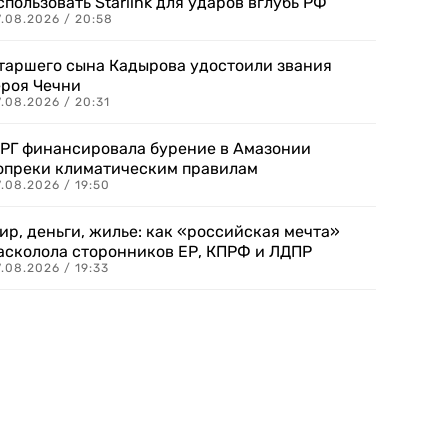
спользовать Starlink для ударов вглубь РФ
7.08.2026 / 20:58
таршего сына Кадырова удостоили звания
ероя Чечни
.08.2026 / 20:31
РГ финансировала бурение в Амазонии
опреки климатическим правилам
.08.2026 / 19:50
ир, деньги, жилье: как «российская мечта»
асколола сторонников ЕР, КПРФ и ЛДПР
.08.2026 / 19:33