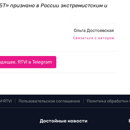
Т» признано в России экстремистским и
Ольга Достоевская
Связаться с автором
дящее. RTVI в Telegram
И RTVI
|
Пользовательское соглашение
|
Политика обработки
Достойные новости