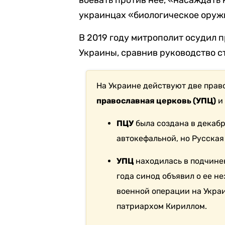
воевать против нее, «насаждать
украинцах «биологическое оруж
В 2019 году митрополит осудил 
Украины, сравнив руководство с
На Украине действуют две пра
православная церковь (УПЦ)
ПЦУ
была создана в декабр
автокефальной, но Русская
УПЦ
находилась в подчинен
года синод объявил о ее н
военной операции на Украи
патриархом Кириллом.