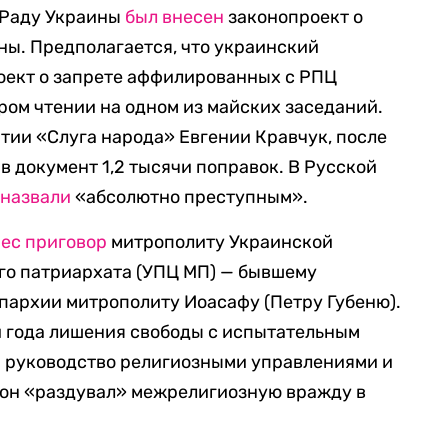
 Раду Украины
был внесен
законопроект о
ны. Предполагается, что украинский
оект о запрете аффилированных с РПЦ
ром чтении на одном из майских заседаний.
тии «Слуга народа» Евгении Кравчук, после
в документ 1,2 тысячи поправок. В Русской
н
назвали
«абсолютно преступным».
ес приговор
митрополиту Украинской
го патриархата (УПЦ МП) — бывшему
пархии митрополиту Иоасафу (Петру Губеню).
 года лишения свободы с испытательным
на руководство религиозными управлениями и
 он «раздувал» межрелигиозную вражду в