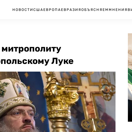
НОВОСТИ
США
ЕВРОПА
ЕВРАЗИЯ
ОБЪЯСНЯЕМ
МНЕНИЯ
В
к митрополиту
польскому Луке