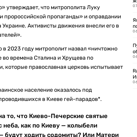
ж
0
» утверждает, что митрополита Луку
и пророссийской пропаганды» и оправдании
Я
 Украине. Активисты движения внесли его в
п
0
ателей».
П
 в 2023 году митрополит назвал «ничтожно
о
 во времена Сталина и Хрущева по
06
и, которые православная церковь испытывает
R
И
0
краинское население оказалось под
проводившихся в Киеве гей-парадов*.
на то, что Киево-Печерские святые
 неба, как по Киеву — колыбели
 — будут ходить содомиты? Или Матери