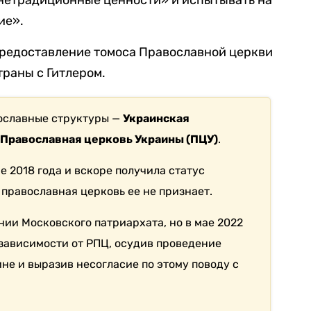
 нетрадиционные ценности» и испытывать на
ие».
предоставление томоса Православной церкви
траны с Гитлером.
вославные структуры —
Украинская
и
Православная церковь Украины (ПЦУ)
.
е 2018 года и вскоре получила статус
 православная церковь ее не признает.
ии Московского патриархата, но в мае 2022
езависимости от РПЦ, осудив проведение
не и выразив несогласие по этому поводу с