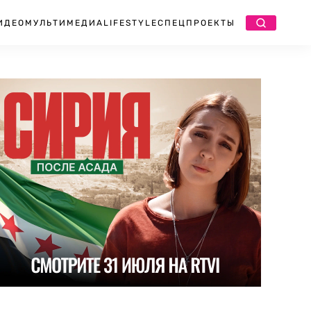
ИДЕО
МУЛЬТИМЕДИА
LIFESTYLE
СПЕЦПРОЕКТЫ