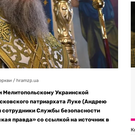
ркви / hramzp.ua
и Мелитопольскому Украинской
осковского патриархата Луке (Андрею
и сотрудники Службы безопасности
ская правда» со ссылкой на источник в
К