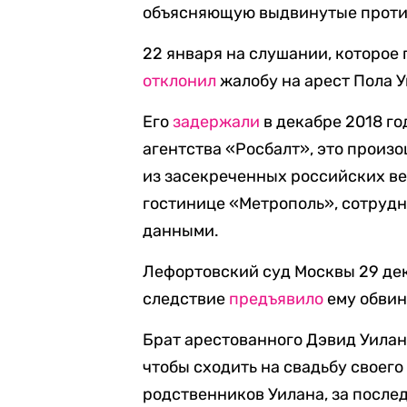
объясняющую выдвинутые против
22 января на слушании, которое
отклонил
жалобу на арест Пола У
Его
задержали
в декабре 2018 г
агентства «Росбалт», это произ
из засекреченных российских ве
гостинице «Метрополь», сотруд
данными.
Лефортовский суд Москвы 29 дек
следствие
предъявило
ему обвин
Брат арестованного Дэвид Уила
чтобы сходить на свадьбу своего
родственников Уилана, за послед