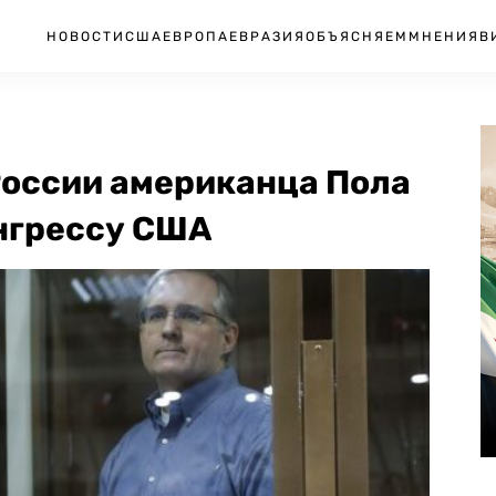
НОВОСТИ
США
ЕВРОПА
ЕВРАЗИЯ
ОБЪЯСНЯЕМ
МНЕНИЯ
В
России американца Пола
онгрессу США