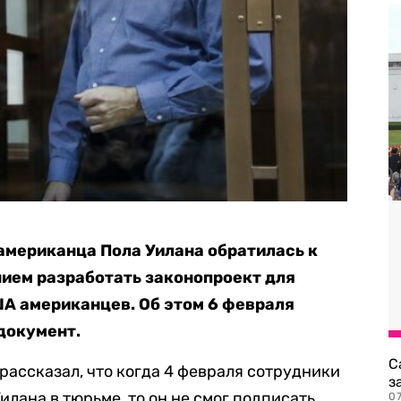
американца Пола Уилана обратилась к
ием разработать законопроект для
А американцев. Об этом 6 февраля
документ.
С
рассказал, что когда 4 февраля сотрудники
з
лана в тюрьме, то он не смог подписать
0