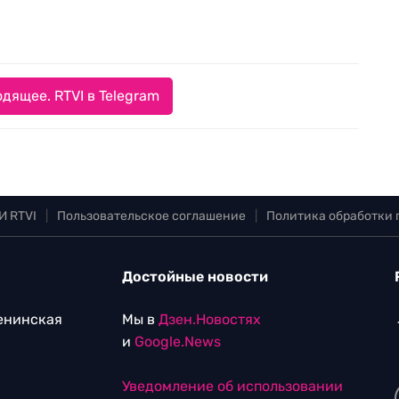
дящее. RTVI в Telegram
И RTVI
|
Пользовательское соглашение
|
Политика обработки
Достойные новости
Ленинская
Мы в
Дзен.Новостях
и
Google.News
Уведомление об использовании