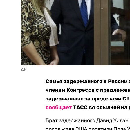
AP
Семья задержанного в России 
членам Конгресса с предложен
задержанных за пределами СШ
сообщает
ТАСС со ссылкой на 
Брат задержанного Дэвид Уилан 
посольства США посетили Пола Уи