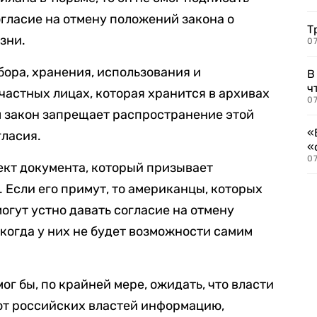
огласие на отмену положений закона о
Т
зни.
07
бора, хранения, использования и
В
ч
астных лицах, которая хранится в архивах
07
м закон запрещает распространение этой
«
гласия.
«
07
ект документа, который призывает
 Если его примут, то американцы, которых
огут устно давать согласие на отмену
 когда у них не будет возможности самим
 бы, по крайней мере, ожидать, что власти
 от российских властей информацию,