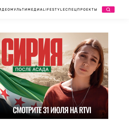
ИДЕО
МУЛЬТИМЕДИА
LIFESTYLE
СПЕЦПРОЕКТЫ