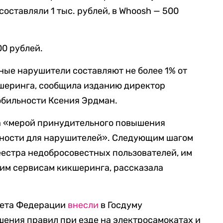
оставляли 1 тыс. рублей, в Whoosh — 500
0 рублей.
тные нарушители составляют не более 1% от
кшеринга, сообщила изданию директор
бильности Ксения Эрдман.
а «мерой принудительного повышения
нности для нарушителей». Следующим шагом
еестра недобросовестных пользователей, им
им сервисам кикшеринга, рассказала
вета Федерации
внесли
в Госдуму
шения правил при езде на электросамокатах и