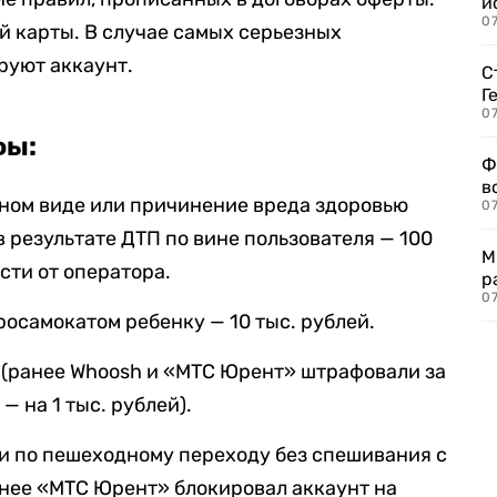
и
0
 карты. В случае самых серьезных
руют аккаунт.
С
Г
07
фы:
Ф
в
яном виде или причинение вреда здоровью
07
в результате ДТП по вине пользователя — 100
М
сти от оператора.
р
07
осамокатом ребенку — 10 тыс. рублей.
й (ранее Whoosh и «МТС Юрент» штрафовали за
— на 1 тыс. рублей).
и по пешеходному переходу без спешивания с
ранее «МТС Юрент» блокировал аккаунт на