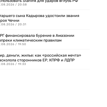
спользовать Starlink для ударов вглубь РФ
7.08.2026 / 20:58
таршего сына Кадырова удостоили звания
ероя Чечни
.08.2026 / 20:31
РГ финансировала бурение в Амазонии
опреки климатическим правилам
.08.2026 / 19:50
ир, деньги, жилье: как «российская мечта»
асколола сторонников ЕР, КПРФ и ЛДПР
.08.2026 / 19:33