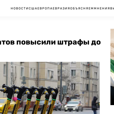
НОВОСТИ
США
ЕВРОПА
ЕВРАЗИЯ
ОБЪЯСНЯЕМ
МНЕНИЯ
В
атов повысили штрафы до