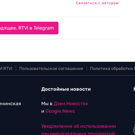
Связаться с автором
дящее. RTVI в Telegram
И RTVI
|
Пользовательское соглашение
|
Политика обработки
Достойные новости
Ленинская
Мы в
Дзен.Новостях
и
Google.News
Уведомление об использовании
рекомендательных технологий