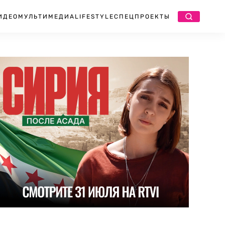
ИДЕО
МУЛЬТИМЕДИА
LIFESTYLE
СПЕЦПРОЕКТЫ