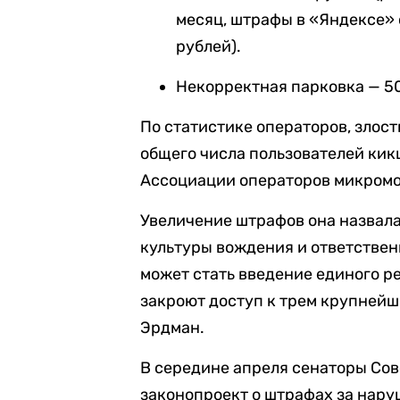
месяц, штрафы в «Яндексе» с
рублей).
Некорректная парковка — 50
По статистике операторов, злос
общего числа пользователей ки
Ассоциации операторов микромо
Увеличение штрафов она назвал
культуры вождения и ответстве
может стать введение единого р
закроют доступ к трем крупнейш
Эрдман.
В середине апреля сенаторы Со
законопроект о штрафах за нару