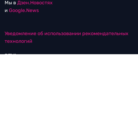
Мы в
Дзен.Новостях
и
Google.News
Уведомление об использовании рекомендательных
технологий
RTVI в соцсетях
18+
© ООО "ЭрТиВиАй Продакшн". Все права защищены.
При цитировании материалов активная
гиперссылка на rtvi.com обязательна