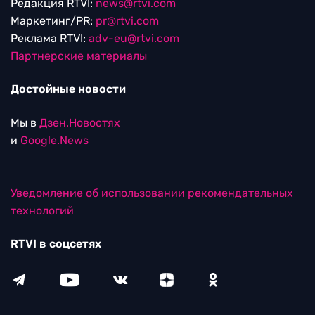
Редакция RTVI:
news@rtvi.com
Маркетинг/PR:
pr@rtvi.com
Реклама RTVI:
adv-eu@rtvi.com
Партнерские материалы
Достойные новости
Мы в
Дзен.Новостях
и
Google.News
Уведомление об использовании рекомендательных
технологий
RTVI в соцсетях