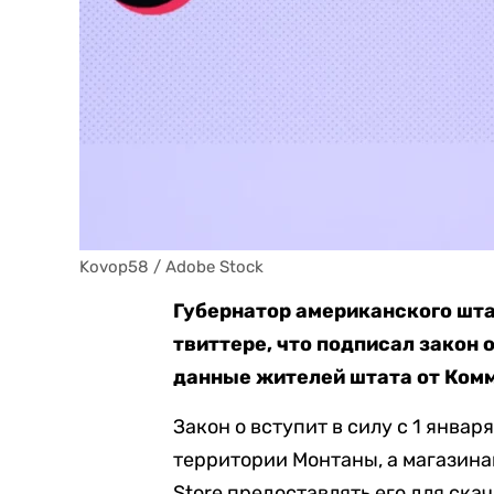
Kovop58 / Adobe Stock
Губернатор американского шт
твиттере, что подписал закон 
данные жителей штата от Ком
Закон о вступит в силу с 1 январ
территории Монтаны, а магазинам
Store предоставлять его для ска