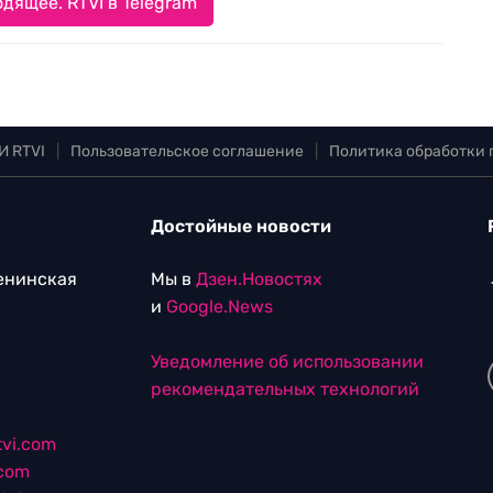
дящее. RTVI в Telegram
И RTVI
|
Пользовательское соглашение
|
Политика обработки
Достойные новости
Ленинская
Мы в
Дзен.Новостях
и
Google.News
Уведомление об использовании
рекомендательных технологий
vi.com
.com