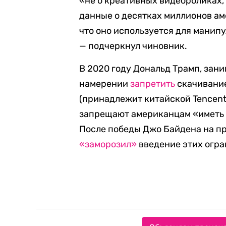
«не о креативных видеороликах,
данные о десятках миллионов ам
что оно используется для манип
— подчеркнул чиновник.
В 2020 году Дональд Трамп, зани
намерении
запретить
скачивание
(принадлежит китайской Tencent)
запрещают американцам «иметь к
После победы Джо Байдена на п
«заморозил»
введение этих огра