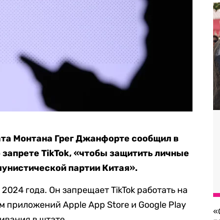
ата Монтана Грег Джанфорте сообщил в
о запрете TikTok, «чтобы защитить личные
мунистической партии Китая».
я 2024 года. Он запрещает TikTok работать на
 приложений Apple App Store и Google Play
«
чивания в штате.