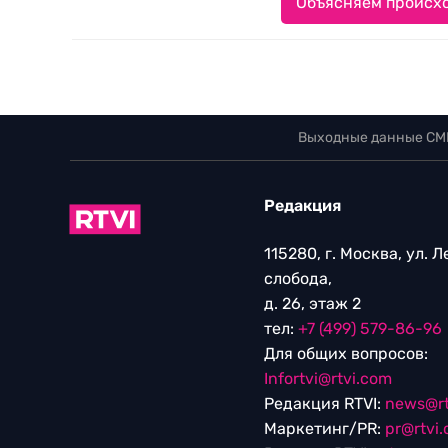
Объясняем происхо
Выходные данные СМ
Редакция
115280, г. Москва, ул. 
слобода,
д. 26, этаж 2
тел:
+7 (499) 579-86-96
Для общих вопросов:
Infortvi@rtvi.com
Редакция RTVI:
news@rt
Маркетинг/PR:
pr@rtvi