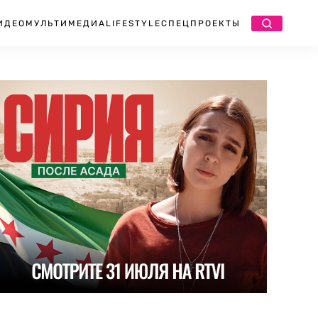
ИДЕО
МУЛЬТИМЕДИА
LIFESTYLE
СПЕЦПРОЕКТЫ