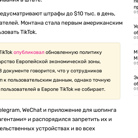
п
п
0
едусматривают штрафы до $10 тыс. в день,
вателей. Монтана стала первым американским
У
зовать TikTok.
о
0
М
TikTok
опубликовал
обновленную политику
М
арство Европейской экономической зоны,
05
 документе говорится, что у сотрудников
Э
п к пользовательским данным, однако точную
о
ользователей в Европе TikTok не собирает.
05
elegram, WeChat и приложение для шопинга
агентами» и распорядился запретить их и
льственных устройствах и во всех