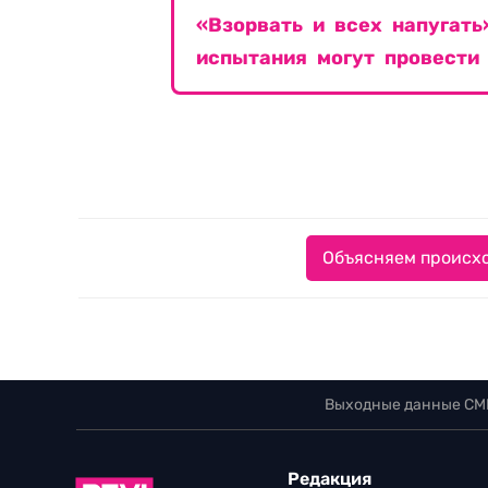
«Взорвать и всех напугат
испытания могут провести
Объясняем происхо
Выходные данные СМ
Редакция