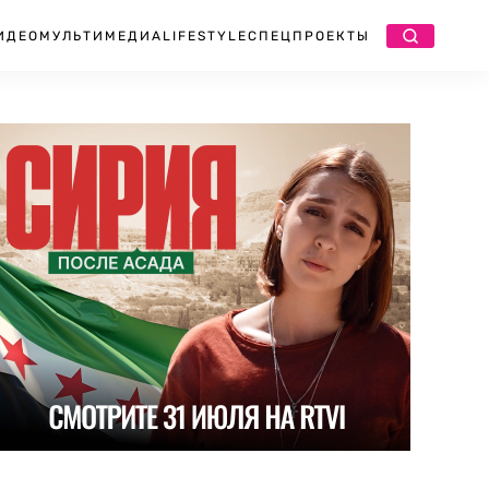
ИДЕО
МУЛЬТИМЕДИА
LIFESTYLE
СПЕЦПРОЕКТЫ