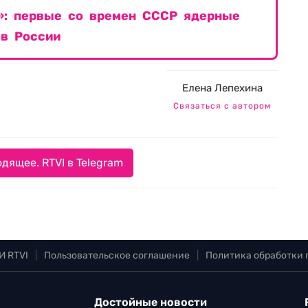
ь»: первые со времен СССР ядерные
 в России
Елена Лепехина
Связаться с автором
дящее. RTVI в Telegram
И RTVI
|
Пользовательское соглашение
|
Политика обработки
Достойные новости