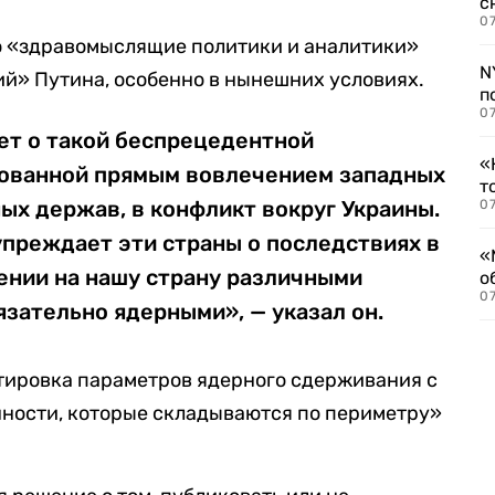
с
07
то «здравомыслящие политики и аналитики»
N
й» Путина, особенно в нынешних условиях.
п
07
дет о такой беспрецедентной
«
ованной прямым вовлечением западных
т
ных держав, в конфликт вокруг Украины.
07
упреждает эти страны о последствиях в
«
дении на нашу страну различными
о
07
язательно ядерными», — указал он.
ктировка параметров ядерного сдерживания с
нности, которые складываются по периметру»