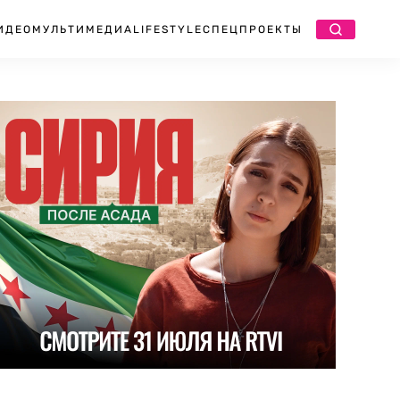
ИДЕО
МУЛЬТИМЕДИА
LIFESTYLE
СПЕЦПРОЕКТЫ