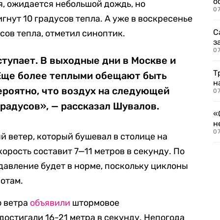
о
ля, ожидается небольшой дождь, но
07
нут 10 градусов тепла. А уже в воскресенье
С
усов тепла, отметил синоптик.
з
07
тупает. В выходные дни в Москве и
Т
Еще более теплыми обещают быть
н
ероятно, что воздух на следующей
07
градусов», — рассказал Шувалов.
«
н
07
й ветер, который бушевал в столице на
корость составит 7—11 метров в секунду. По
давление будет в норме, поскольку циклоны
отам.
о ветра
объявили
штормовое
остигали 16-21 метра в секунду. Непогода