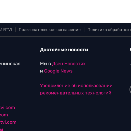
И RTVI
|
Пользовательское соглашение
|
Политика обработки
Достойные новости
Ленинская
Мы в
Дзен.Новостях
и
Google.News
Уведомление об использовании
рекомендательных технологий
vi.com
.com
tvi.com
лы