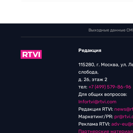
Выходные данные СМ
Редакция
115280, г. Москва, ул. 
слобода,
д. 26, этаж 2
тел:
+7 (499) 579-86-96
Для общих вопросов:
Infortvi@rtvi.com
Редакция RTVI:
news@rt
Маркетинг/PR:
pr@rtvi
Реклама RTVI:
adv-eu@r
Партнерские материа