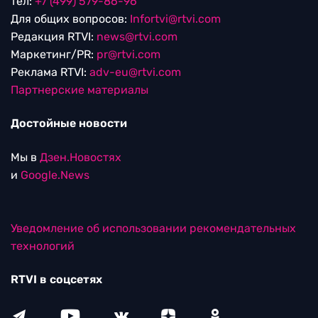
тел:
+7 (499) 579-86-96
Для общих вопросов:
Infortvi@rtvi.com
Редакция RTVI:
news@rtvi.com
Маркетинг/PR:
pr@rtvi.com
Реклама RTVI:
adv-eu@rtvi.com
Партнерские материалы
Достойные новости
Мы в
Дзен.Новостях
и
Google.News
Уведомление об использовании рекомендательных
технологий
RTVI в соцсетях