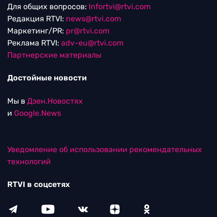
Для общих вопросов:
Infortvi@rtvi.com
Редакция RTVI:
news@rtvi.com
Маркетинг/PR:
pr@rtvi.com
Реклама RTVI:
adv-eu@rtvi.com
Партнерские материалы
Достойные новости
Мы в
Дзен.Новостях
и
Google.News
Уведомление об использовании рекомендательных
технологий
RTVI в соцсетях