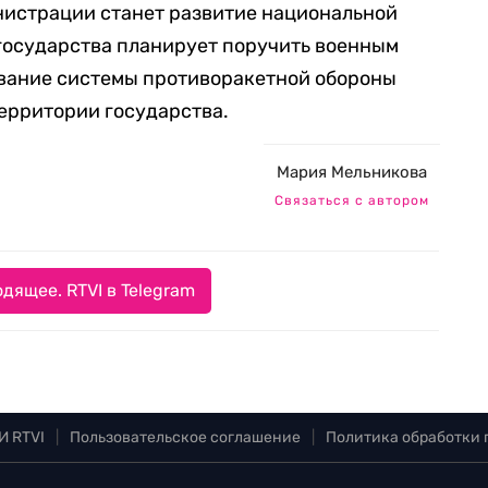
нистрации станет развитие национальной
 государства планирует поручить военным
ывание системы противоракетной обороны
ерритории государства.
Мария Мельникова
Связаться с автором
дящее. RTVI в Telegram
И RTVI
|
Пользовательское соглашение
|
Политика обработки