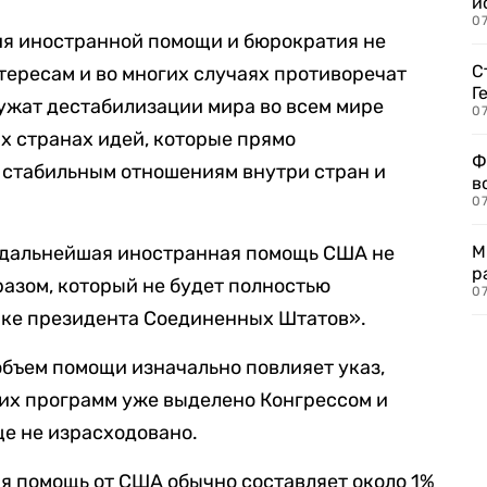
и
0
рия иностранной помощи и бюрократия не
С
ересам и во многих случаях противоречат
Г
ужат дестабилизации мира во всем мире
07
х странах идей, которые прямо
Ф
стабильным отношениям внутри стран и
в
07
я дальнейшая иностранная помощь США не
М
р
разом, который не будет полностью
07
ике президента Соединенных Штатов».
 объем помощи изначально повлияет указ,
их программ уже выделено Конгрессом и
е не израсходовано.
я помощь от США обычно составляет около 1%