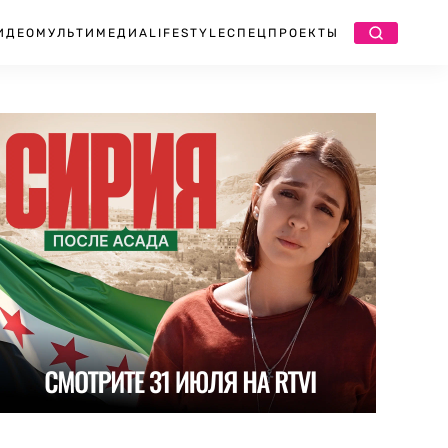
ИДЕО
МУЛЬТИМЕДИА
LIFESTYLE
СПЕЦПРОЕКТЫ