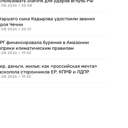
спользовать Starlink для ударов вглубь РФ
7.08.2026 / 20:58
таршего сына Кадырова удостоили звания
ероя Чечни
.08.2026 / 20:31
РГ финансировала бурение в Амазонии
опреки климатическим правилам
.08.2026 / 19:50
ир, деньги, жилье: как «российская мечта»
асколола сторонников ЕР, КПРФ и ЛДПР
.08.2026 / 19:33