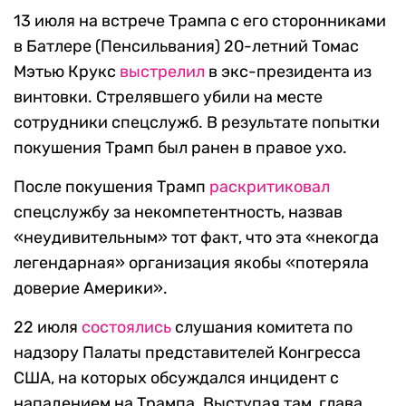
13 июля на встрече Трампа с его сторонниками
в Батлере (Пенсильвания) 20-летний Томас
Мэтью Крукс
выстрелил
в экс-президента из
винтовки. Стрелявшего убили на месте
сотрудники спецслужб. В результате попытки
покушения Трамп был ранен в правое ухо.
После покушения Трамп
раскритиковал
спецслужбу за некомпетентность, назвав
«неудивительным» тот факт, что эта «некогда
легендарная» организация якобы «потеряла
доверие Америки».
22 июля
состоялись
слушания комитета по
надзору Палаты представителей Конгресса
США, на которых обсуждался инцидент с
нападением на Трампа. Выступая там, глава