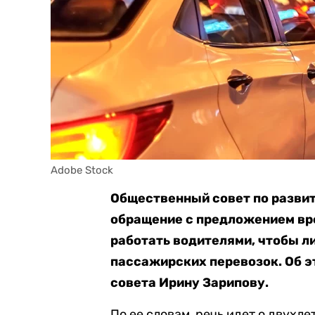
Adobe Stock
Общественный совет по разви
обращение с предложением вр
работать водителями, чтобы 
пассажирских перевозок. Об 
совета Ирину Зарипову.
По ее словам, речь идет о двухл