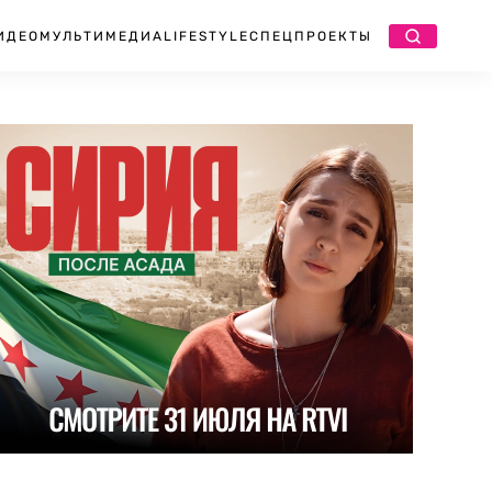
ИДЕО
МУЛЬТИМЕДИА
LIFESTYLE
СПЕЦПРОЕКТЫ