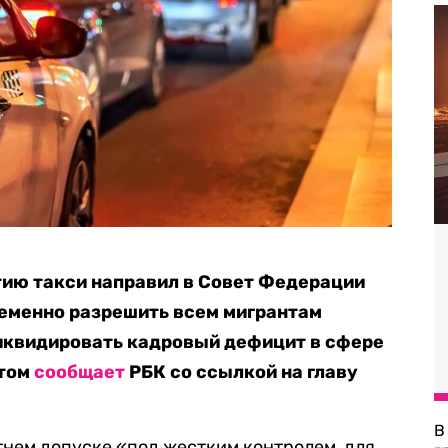
тию такси направил в Совет Федерации
еменно разрешить всем мигрантам
ликвидировать кадровый дефицит в сфере
этом
сообщает
РБК со ссылкой на главу
В
етнем допуске «под жестким контролем, для