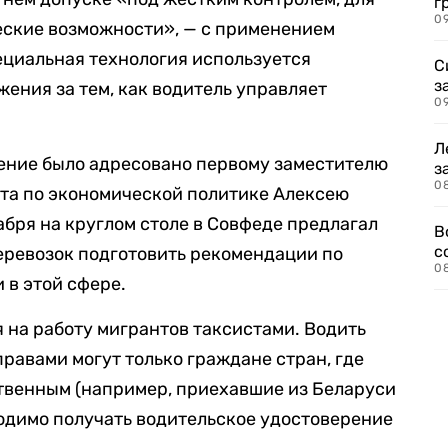
г
09
ческие возможности», — с применением
ециальная технология используется
С
з
ения за тем, как водитель управляет
0
Л
жение было адресовано первому заместителю
з
0
ета по экономической политике Алексею
абря на круглом столе в Совфеде предлагал
В
с
еревозок подготовить рекомендации по
0
 в этой сфере.
 на работу мигрантов таксистами. Водить
равами могут только граждане стран, где
твенным (например, приехавшие из Беларуси
одимо получать водительское удостоверение