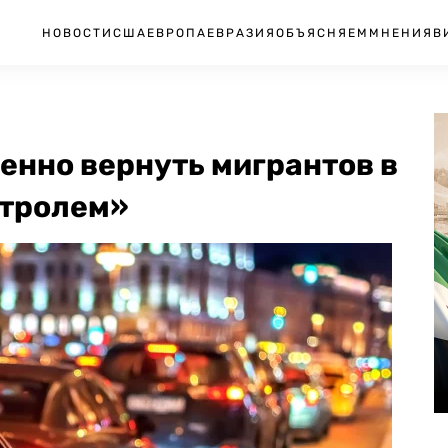
НОВОСТИ
США
ЕВРОПА
ЕВРАЗИЯ
ОБЪЯСНЯЕМ
МНЕНИЯ
В
енно вернуть мигрантов в
нтролем»