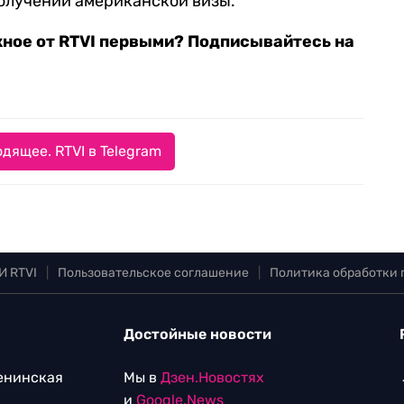
олучении американской визы.
жное от RTVI первыми? Подписывайтесь на
дящее. RTVI в Telegram
И RTVI
|
Пользовательское соглашение
|
Политика обработки
Достойные новости
Ленинская
Мы в
Дзен.Новостях
и
Google.News