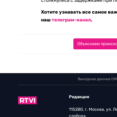
столкнулись с задержками при п
Хотите узнавать все самое ва
наш
телеграм-канал
.
Объясняем происхо
Выходные данные СМ
Редакция
115280, г. Москва, ул. 
слобода,