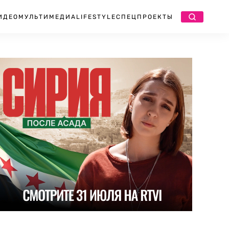
ИДЕО
МУЛЬТИМЕДИА
LIFESTYLE
СПЕЦПРОЕКТЫ