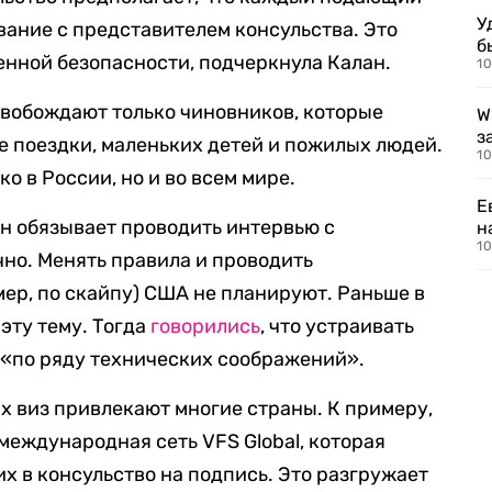
У
вание с представителем консульства. Это
б
енной безопасности, подчеркнула Калан.
10
освобождают только чиновников, которые
W
з
 поездки, маленьких детей и пожилых людей.
10
о в России, но и во всем мире.
Е
он обязывает проводить интервью с
н
10
но. Менять правила и проводить
ер, по скайпу) США не планируют. Раньше в
эту тему. Тогда
говорились
, что устраивать
 «по ряду технических соображений».
 виз привлекают многие страны. К примеру,
международная сеть VFS Global, которая
х в консульство на подпись. Это разгружает