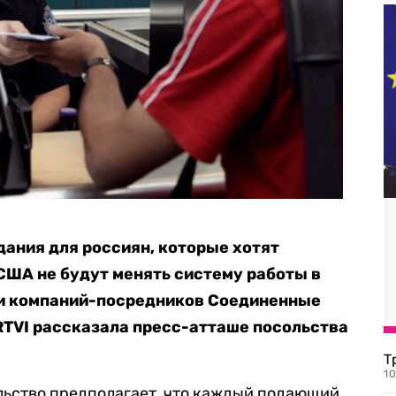
дания для россиян, которые хотят
США не будут менять систему работы в
ми компаний-посредников Соединенные
RTVI рассказала пресс-атташе посольства
Т
1
ьство предполагает, что каждый подающий