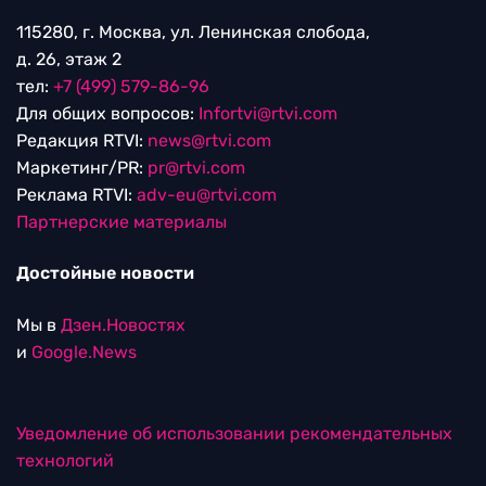
115280, г. Москва, ул. Ленинская слобода,
д. 26, этаж 2
тел:
+7 (499) 579-86-96
Для общих вопросов:
Infortvi@rtvi.com
Редакция RTVI:
news@rtvi.com
Маркетинг/PR:
pr@rtvi.com
Реклама RTVI:
adv-eu@rtvi.com
Партнерские материалы
Достойные новости
Мы в
Дзен.Новостях
и
Google.News
Уведомление об использовании рекомендательных
технологий