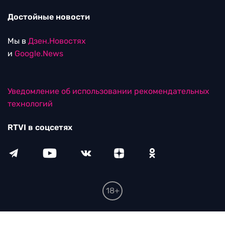
Достойные новости
Мы в
Дзен.Новостях
и
Google.News
Уведомление об использовании рекомендательных
технологий
RTVI в соцсетях
18+