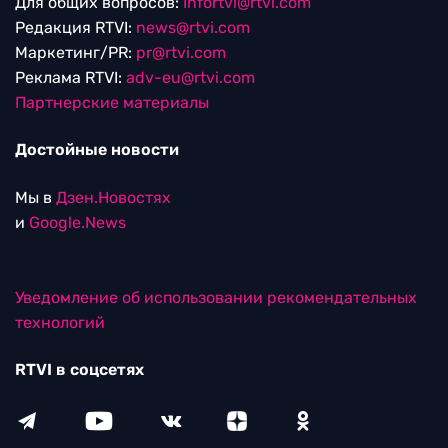
Для общих вопросов:
Infortvi@rtvi.com
Редакция RTVI:
news@rtvi.com
Маркетинг/PR:
pr@rtvi.com
Реклама RTVI:
adv-eu@rtvi.com
Партнерские материалы
Достойные новости
Мы в
Дзен.Новостях
и
Google.News
Уведомление об использовании рекомендательных
технологий
RTVI в соцсетях