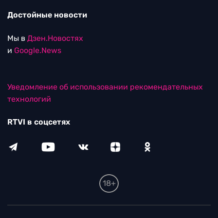
Достойные новости
Мы в
Дзен.Новостях
и
Google.News
Уведомление об использовании рекомендательных
технологий
RTVI в соцсетях
18+