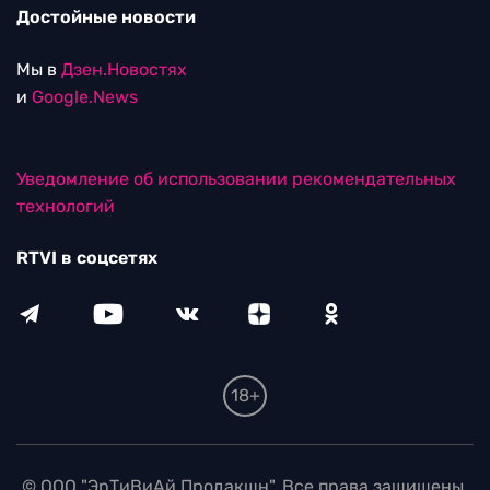
Достойные новости
Мы в
Дзен.Новостях
и
Google.News
Уведомление об использовании рекомендательных
технологий
RTVI в соцсетях
18+
© ООО "ЭрТиВиАй Продакшн". Все права защищены.