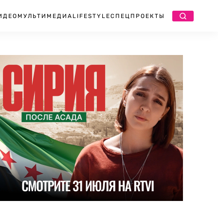
ИДЕО
МУЛЬТИМЕДИА
LIFESTYLE
СПЕЦПРОЕКТЫ