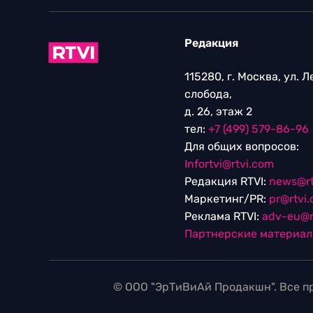
Редакция
115280, г. Москва, ул. 
слобода,
д. 26, этаж 2
тел:
+7 (499) 579-86-96
Для общих вопросов:
Infortvi@rtvi.com
Редакция RTVI:
news@rt
Маркетинг/PR:
pr@rtvi
Реклама RTVI:
adv-eu@r
Партнерские материа
© ООО "ЭрТиВиАй Продакшн". Все пр