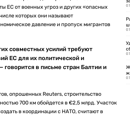
з
07
ы ЕС от военных угроз и других «опасных
 числе которых они называют
Р
ономическое давление и пропуск мигрантов
ш
07
У
тих совместных усилий требуют
с
07
ий ЕС для их политической и
 говорится в письме стран Балтии и
Ж
ж
0
ов, опрошенных Reuters, строительство
остью 700 км обойдется в €2,5 млрд. Участок
оздать в координации с НАТО, считают в