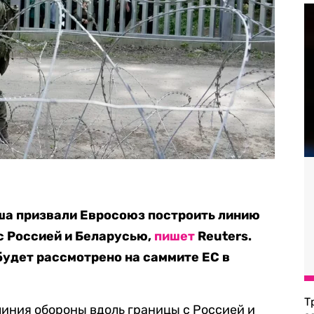
ьша призвали Евросоюз построить линию
с Россией и Беларусью,
пишет
Reuters.
удет рассмотрено на саммите ЕС в
Т
линия обороны вдоль границы с Россией и