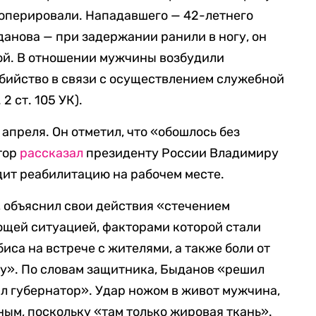
оперировали. Нападавшего — 42-летнего
анова — при задержании ранили в ногу, он
ой. В отношении мужчины возбудили
убийство в связи с осуществлением служебной
 2 ст. 105 УК).
 апреля. Он отметил, что «обошлось без
тор
рассказал
президенту России Владимиру
дит реабилитацию на рабочем месте.
, объяснил свои действия «стечением
ющей ситуацией, факторами которой стали
са на встрече с жителями, а также боли от
му». По словам защитника, Быданов «решил
ал губернатор». Удар ножом в живот мужчина,
сным, поскольку «там только жировая ткань».