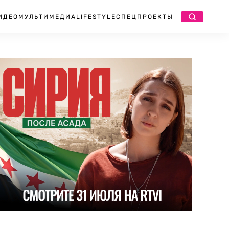
ИДЕО
МУЛЬТИМЕДИА
LIFESTYLE
СПЕЦПРОЕКТЫ