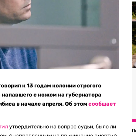
оворил к 13 годам колонии строгого
 напавшего с ножом на губернатора
биса в начале апреля. Об этом
сообщает
тил
утвердительно на вопрос судьи, было ли
П
ем, «направленным на причинение смерти»