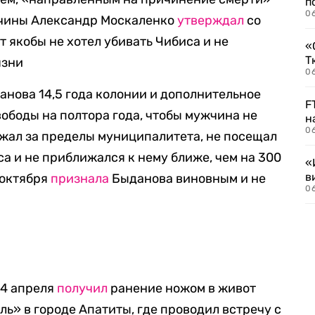
п
0
жчины Александр Москаленко
утверждал
со
т якобы не хотел убивать Чибиса и не
«
Т
язни
06
анова 14,5 года колонии и дополнительное
F
вободы на полтора года, чтобы мужчина не
н
06
зжал за пределы муниципалитета, не посещал
а и не приближался к нему ближе, чем на 300
«
в
 октября
признала
Быданова виновным и не
06
 4 апреля
получил
ранение ножом в живот
ь» в городе Апатиты, где проводил встречу с