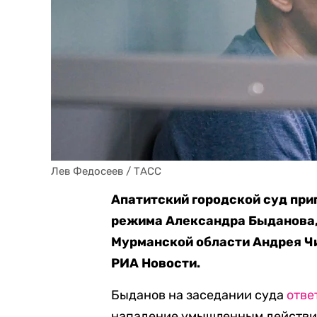
Лев Федосеев / ТАСС
Апатитский городской суд приг
режима Александра Быданова,
Мурманской области Андрея Чи
РИА Новости.
Быданов на заседании суда
отве
нападение умышленным действи