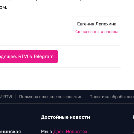
ом.
Евгения Лепехина
Связаться с автором
дящее. RTVI в Telegram
И RTVI
|
Пользовательское соглашение
|
Политика обработки
Достойные новости
Ленинская
Мы в
Дзен.Новостях