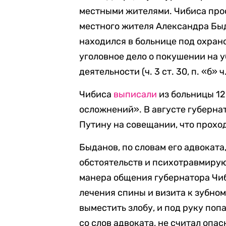
местными жителями. Чибиса про
местного жителя Александра Быд
находился в больнице под охран
уголовное дело о покушении на 
деятельности (ч. 3 ст. 30, п. «б» ч.
Чибиса
выписали
из больницы 12
осложнений». В августе губерна
Путину на совещании, что прохо
Быданов, по словам его адвоката
обстоятельств и психотравмиру
манера общения губернатора Чиби
лечения спины и визита к зубно
выместить злобу, и под руку поп
со слов адвоката, не считал опа