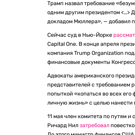
Трамп назвал требование «безуми
одним другим президентом <…> 
докладом Мюллера», — добавил 
Сейчас суд в Нью-Йорке
рассма
Capital One. В конце апреля пре
компания Trump Organization под
финансовые документы Конгресс
Адвокаты американского презид
представителей с требованием 
попыткой «копаться во всех его
личную жизнь» с целью нанести
11 мая член комитета по путям 
Ричард Нил
затребовал
повестко
До этого министр финансов СШ