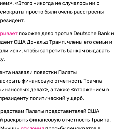
ем». «Этого никогда не случалось ни с
Демократы просто были очень расстроены
президент.
тривает
похожее дело против Deutsche Bank и
зидент США Дональд Трамп, члены его семьи и
али иски, чтобы запретить банкам выдавать
у.
ента назвали повестки Палаты
раскрыть финансовую отчетность Трампа
 финансовых делах», а также «вторжением в
 президенту политический ущерб.
и средствам Палаты представителей США
й раскрыть финансовую отчетность Трампа.
А Мнучин
отклонил
просьбу демократов в