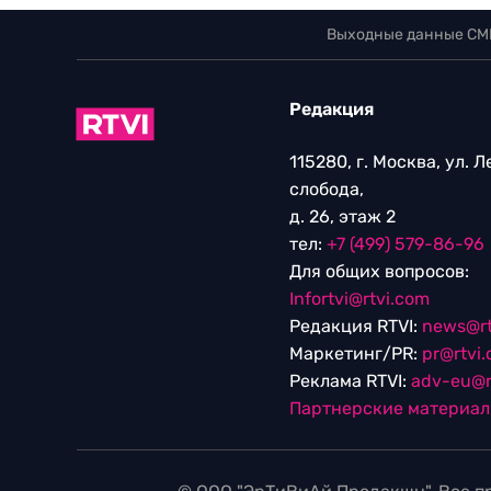
Выходные данные СМ
Редакция
115280, г. Москва, ул. 
слобода,
д. 26, этаж 2
тел:
+7 (499) 579-86-96
Для общих вопросов:
Infortvi@rtvi.com
Редакция RTVI:
news@rt
Маркетинг/PR:
pr@rtvi
Реклама RTVI:
adv-eu@r
Партнерские материа