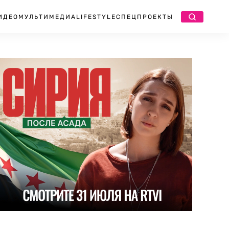
ИДЕО
МУЛЬТИМЕДИА
LIFESTYLE
СПЕЦПРОЕКТЫ