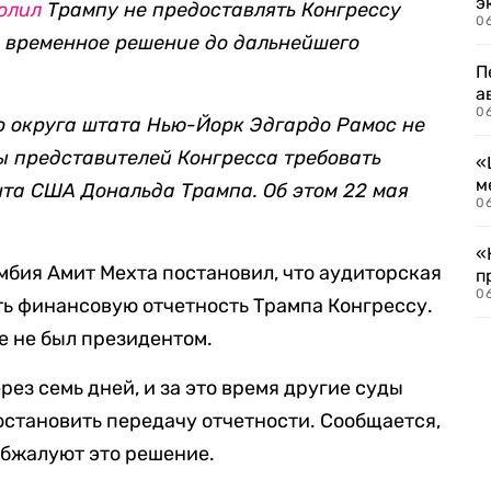
э
олил
Трампу не предоставлять Конгрессу
06
о временное решение до дальнейшего
П
а
06
 округа штата Нью-Йорк Эдгардо Рамос не
ы представителей Конгресса требовать
«
м
та США Дональда Трампа. Об этом 22 мая
06
«
мбия Амит Мехта постановил, что аудиторская
п
06
ь финансовую отчетность Трампа Конгрессу.
ще не был президентом.
рез семь дней, и за это время другие суды
остановить передачу отчетности. Сообщается,
обжалуют это решение.