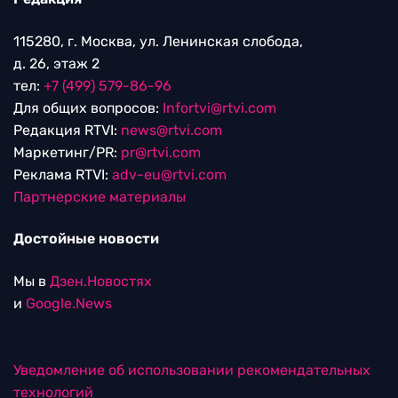
115280, г. Москва, ул. Ленинская слобода,
д. 26, этаж 2
тел:
+7 (499) 579-86-96
Для общих вопросов:
Infortvi@rtvi.com
Редакция RTVI:
news@rtvi.com
Маркетинг/PR:
pr@rtvi.com
Реклама RTVI:
adv-eu@rtvi.com
Партнерские материалы
Достойные новости
Мы в
Дзен.Новостях
и
Google.News
Уведомление об использовании рекомендательных
технологий