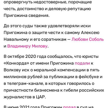
опровергнуть недостоверные, порочащие
честь, достоинство и деловую репутацию
Пригожина сведения.
До этого суды также удовлетворяли иски
Пригожина о защите чести к самому Алексею
Навальному и его соратникам —
Любови Соболь
и
Владимиру Милову
.
В октябре 2020 года сообщалось, что юристы
«Конкорда» от имени Пригожина
подали
к
Волкову иск о моральной компенсации в пять
миллионов рублей за публикации в фейсбуке и
в телеграм-канале, в которых говорилось о
причастности бизнесмена к гибели российских
журналистов в ЦАР.
В июне 2021 года Пригожин
подал
в суд на