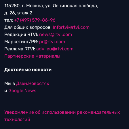
115280, г. Москва, ул. Ленинская слобода,
д. 26, этаж 2
тел:
+7 (499) 579-86-96
Для общих вопросов:
Infortvi@rtvi.com
Редакция RTVI:
news@rtvi.com
Маркетинг/PR:
pr@rtvi.com
Реклама RTVI:
adv-eu@rtvi.com
Партнерские материалы
Достойные новости
Мы в
Дзен.Новостях
и
Google.News
Уведомление об использовании рекомендательных
технологий