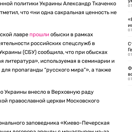
у
нной политики Украины Александр Ткаченко
07
отметил, что «ни одна сакральная ценность не
«
и
0
рской лавре
прошли
обыски в рамках
ятельности российских спецслужб в
С
Г
Украины (СБУ) сообщила, что при обысках
07
я литература», используемая в семинарии и
Ф
 для пропаганды “русского мира”», а также
в
07
во Украины внесло в Верховную раду
кой православной церкви Московского
ионального заповедника «Киево-Печерская
ении договора аренды с монастырем из-за