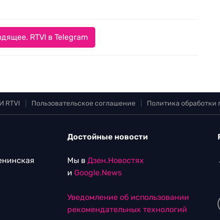
дящее. RTVI в Telegram
И RTVI
|
Пользовательское соглашение
|
Политика обработки
Достойные новости
Ленинская
Мы в
Дзен.Новостях
и
Google.News
Уведомление об использовании
рекомендательных технологий