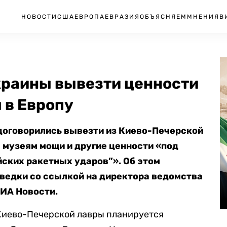
НОВОСТИ
США
ЕВРОПА
ЕВРАЗИЯ
ОБЪЯСНЯЕМ
МНЕНИЯ
В
краины вывезти ценности
 в Европу
договорились вывезти из Киево-Печерской
 музеям мощи и другие ценности «под
йских ракетных ударов”». Об этом
ведки со ссылкой на директора ведомства
ИА Новости.
Киево-Печерской лавры планируется