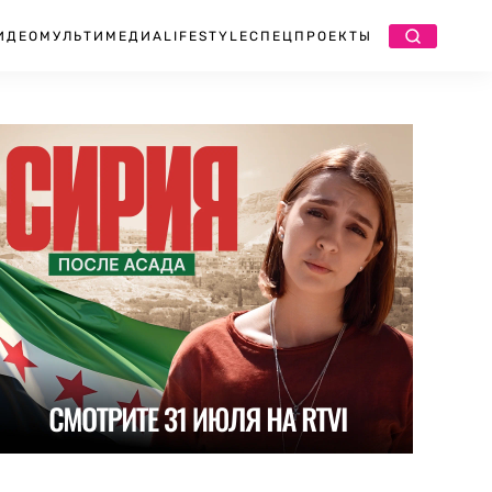
ИДЕО
МУЛЬТИМЕДИА
LIFESTYLE
СПЕЦПРОЕКТЫ