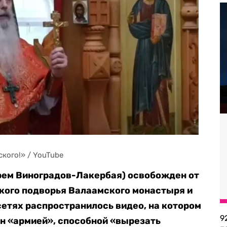
кого!» / YouTube
рем Виноградов-Лакербая) освобожден от
кого подворья Валаамского монастыря и
сетях распространилось видео, на котором
9
н «армией», способной «вырезать