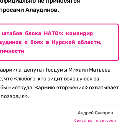
 официально не приносятся
опросами Алаудинов.
 штабов блока НАТО»: командир
аудинов о боях в Курской области,
тичности
авриила, депутат Госдумы Михаил Матвеев
, что «любого, кто видит взявшуюся за
сь бы ниоткуда, «армию вторжения» охватывает
 позволил».
Андрей Суворов
Связаться с автором