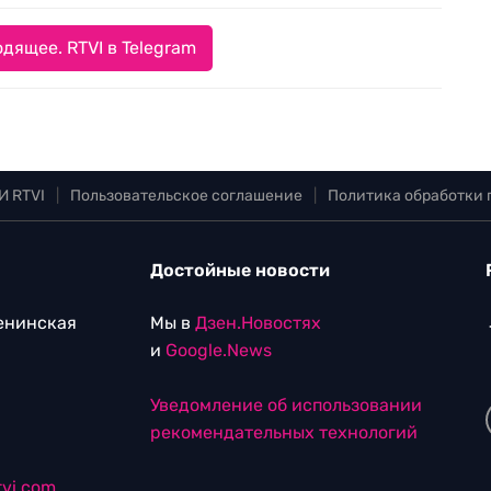
дящее. RTVI в Telegram
И RTVI
|
Пользовательское соглашение
|
Политика обработки
Достойные новости
Ленинская
Мы в
Дзен.Новостях
и
Google.News
Уведомление об использовании
рекомендательных технологий
vi.com