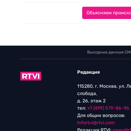
Объясняем происхо
Выходные данные СМ
Редакция
115280, г. Москва, ул. 
слобода,
д. 26, этаж 2
тел:
+7 (499) 579-86-96
Для общих вопросов:
Infortvi@rtvi.com
Редакция RTVI:
news@rt