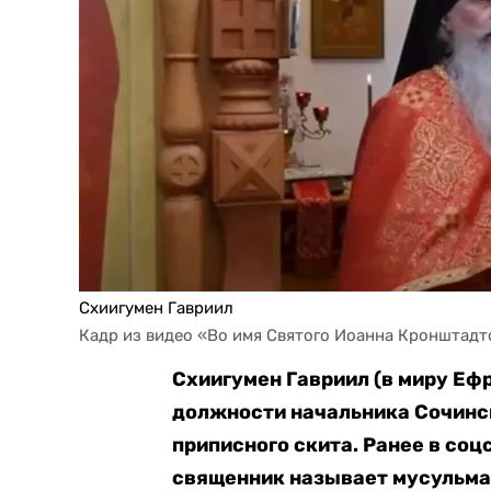
Схиигумен Гавриил
Кадр из видео «Во имя Святого Иоанна Кронштадтс
Схиигумен Гавриил (в миру Еф
должности начальника Сочинс
приписного скита. Ранее в соц
священник называет мусульма