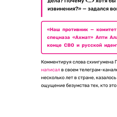
дела? Почему <…> хотя бы
извинения?» — задался в
«Наш противник — комитет
спецназа «Ахмат» Апти Ал
конце СВО и русской иден
Комментируя слова схиигумена Г
написал
в своем телеграм-канале
несколько лет в стране, казало
ощущение безумства тех, кто это