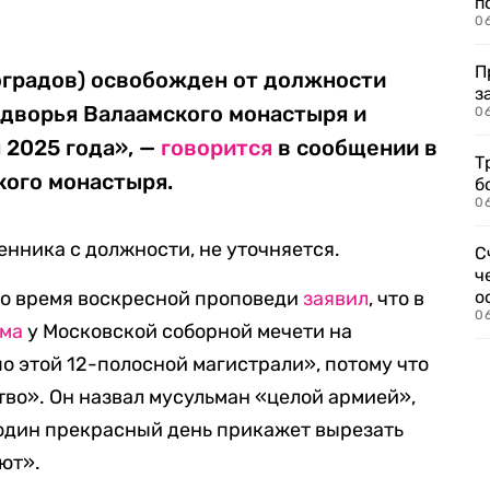
п
0
П
оградов) освобожден от должности
з
одворья Валаамского монастыря и
0
 2025 года», —
говорится
в сообщении в
Т
кого монастыря.
б
0
енника с должности, не уточняется.
С
ч
во время воскресной проповеди
заявил
, что в
о
0
ама
у Московской соборной мечети на
о этой 12-полосной магистрали», потому что
во». Он назвал мусульман «целой армией»,
 один прекрасный день прикажет вырезать
ют».