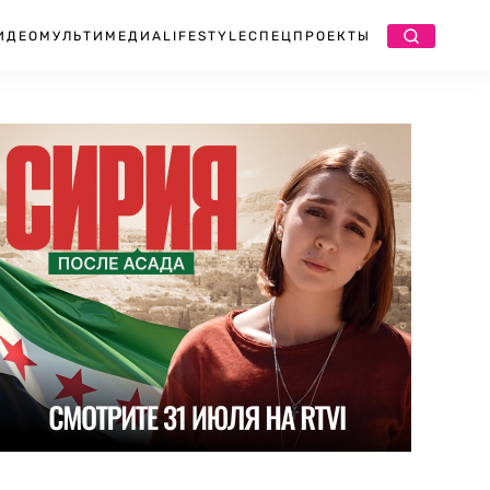
ИДЕО
МУЛЬТИМЕДИА
LIFESTYLE
СПЕЦПРОЕКТЫ