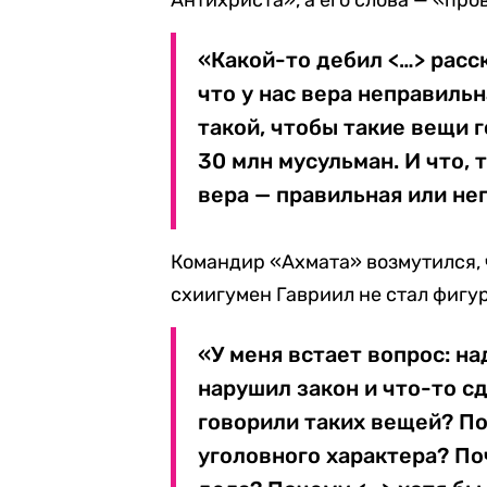
Антихриста», а его слова — «пр
«Какой-то дебил <…> расс
что у нас вера неправильн
такой, чтобы такие вещи 
30 млн мусульман. И что, 
вера — правильная или не
Командир «Ахмата» возмутился, 
схиигумен Гавриил не стал фигу
«У меня встает вопрос: на
нарушил закон и что-то с
говорили таких вещей? П
уголовного характера? П