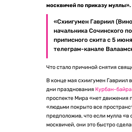
москвичей по приказу муллы».
«Схиигумен Гавриил (Вин
начальника Сочинского п
приписного скита с 5 июня
телеграм-канале Валаамс
Что стало причиной снятия свящ
В конце мая схиигумен Гавриил 
дни празднования
Курбан-байр
проспекте Мира «нет движения п
«людьми покрыто все пространст
предположив, что если мулла «в
москвичей, они это быстро сдела