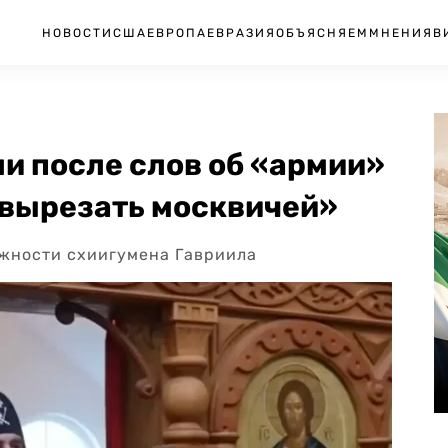
НОВОСТИ
США
ЕВРОПА
ЕВРАЗИЯ
ОБЪЯСНЯЕМ
МНЕНИЯ
В
и после слов об «армии»
«вырезать москвичей»
лжности схиигумена Гавриила