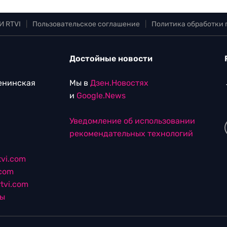
И RTVI
|
Пользовательское соглашение
|
Политика обработки
Достойные новости
Ленинская
Мы в
Дзен.Новостях
и
Google.News
Уведомление об использовании
рекомендательных технологий
vi.com
.com
tvi.com
лы