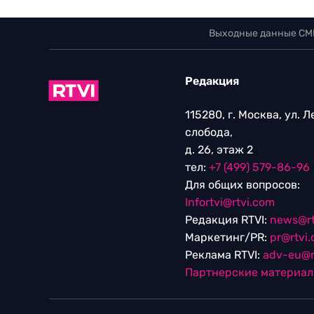
Выходные данные СМ
Редакция
115280, г. Москва, ул. 
слобода,
д. 26, этаж 2
тел:
+7 (499) 579-86-96
Для общих вопросов:
Infortvi@rtvi.com
Редакция RTVI:
news@rt
Маркетинг/PR:
pr@rtvi
Реклама RTVI:
adv-eu@r
Партнерские материа