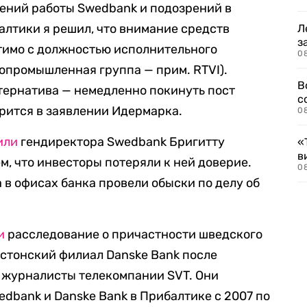
ений работы Swedbank и подозрений в
алтики я решил, что внимание средств
Л
з
имо с должностью исполнительного
0
сопромышленная группа — прим. RTVI).
В
ьтернатива — немедленно покинуть пост
с
рится в заявлении Идермарка.
0
или
гендиректора Swedbank Бригитту
«
в
м, что инвесторы потеряли к ней доверие.
0
в офисах банка провели обыски по делу об
и
расследование о причастности шведского
эстонский филиал Danske Bank после
 журналисты телекомпании SVT. Они
edbank и Danske Bank в Прибалтике с 2007 по