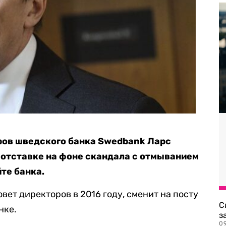
ров шведского банка Swedbank Ларс
 отставке на фоне скандала с отмыванием
те банка.
вет директоров в 2016 году, сменит на посту
С
нке.
з
0