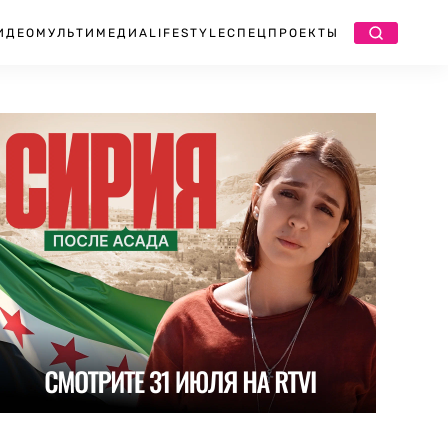
ИДЕО
МУЛЬТИМЕДИА
LIFESTYLE
СПЕЦПРОЕКТЫ