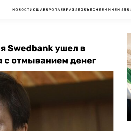
НОВОСТИ
США
ЕВРОПА
ЕВРАЗИЯ
ОБЪЯСНЯЕМ
МНЕНИЯ
В
я Swedbank ушел в
а с отмыванием денег