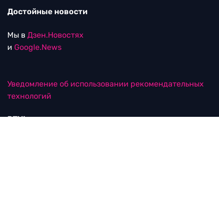
Достойные новости
Мы в
Дзен.Новостях
и
Google.News
Уведомление об использовании рекомендательных
технологий
RTVI в соцсетях
18+