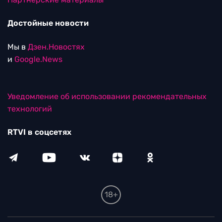
Достойные новости
Мы в
Дзен.Новостях
и
Google.News
Уведомление об использовании рекомендательных
технологий
RTVI в соцсетях
18+