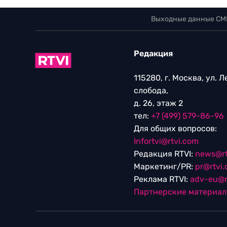
Выходные данные СМ
Редакция
115280, г. Москва, ул. 
слобода,
д. 26, этаж 2
тел:
+7 (499) 579-86-96
Для общих вопросов:
Infortvi@rtvi.com
Редакция RTVI:
news@rt
Маркетинг/PR:
pr@rtvi
Реклама RTVI:
adv-eu@r
Партнерские материа