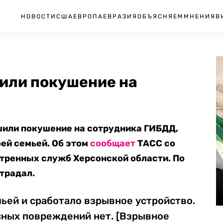
НОВОСТИ
США
ЕВРОПА
ЕВРАЗИЯ
ОБЪЯСНЯЕМ
МНЕНИЯ
В
шили покушение на
шили покушение на сотрудника ГИБДД,
оей семьей. Об этом
сообщает
ТАСС со
тренных служб Херсонской области. По
страдал.
мьей и сработало взрывное устройство.
сных повреждений нет. [Взрывное