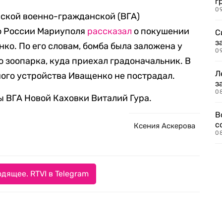
г
09
йской военно-гражданской (ВГА)
о России Мариуполя
рассказал
о покушении
С
з
ко. По его словам, бомба была заложена у
0
о зоопарка, куда приехал градоначальник. В
Л
ого устройства Иващенко не пострадал.
з
0
 ВГА Новой Каховки Виталий Гура.
В
с
Ксения Аскерова
0
дящее. RTVI в Telegram