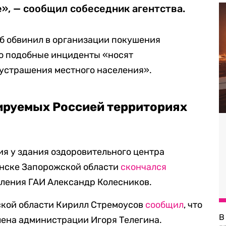
е», — сообщил собеседник агентства.
б обвинил в организации покушения
то подобные инциденты «носят
 устрашения местного населения».
ируемых Россией территориях
ия у здания оздоровительного центра
нске Запорожской области
скончался
вления ГАИ Александр Колесников.
ской области Кирилл Стремоусов
сообщил
, что
В
лена администрации Игоря Телегина.