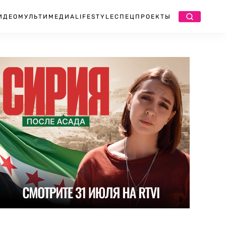
ИДЕО
МУЛЬТИМЕДИА
LIFESTYLE
СПЕЦПРОЕКТЫ