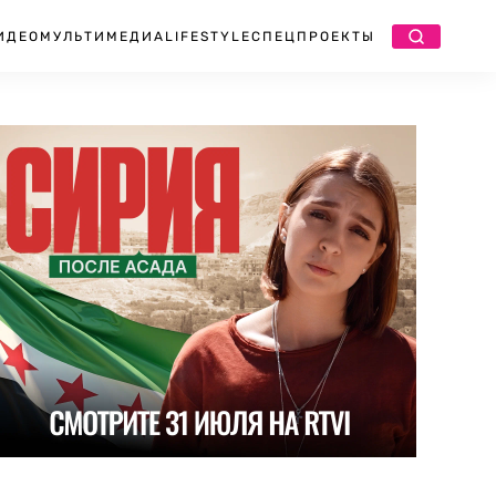
ИДЕО
МУЛЬТИМЕДИА
LIFESTYLE
СПЕЦПРОЕКТЫ