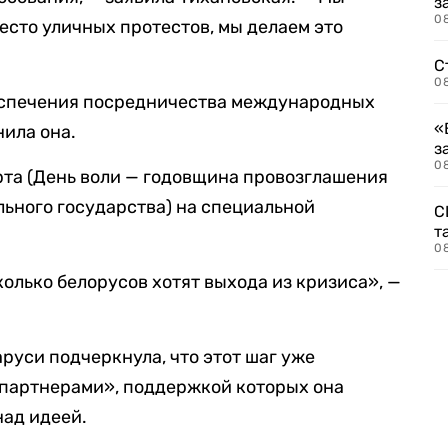
з
08
есто уличных протестов, мы делаем это
С
08
еспечения посредничества международных
«
нила она.
з
08
арта (День воли — годовщина провозглашения
ьного государства) на специальной
С
т
0
колько белорусов хотят выхода из кризиса», —
руси подчеркнула, что этот шаг уже
партнерами», поддержкой которых она
над идеей.