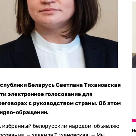
еспублики Беларусь Светлана Тихановская
ти электронное голосование для
реговорах с руководством страны. Об этом
видео-обращении.
р, избранный белорусским народом, объявляю
Н
осования, — заявила Тихановская. — Мы