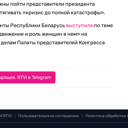
лжны пойти представители президента
атягивать «кризис до полной катастрофы».
енты Республики Беларусь
выступила
по теме
движение и роль женщин в нем» на
 делам Палаты представителей Конгресса
дящее. RTVI в Telegram
И RTVI
|
Пользовательское соглашение
|
Политика обработки