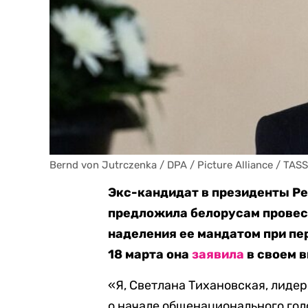
Bernd von Jutrczenka / DPA / Picture Alliance / TASS
Экс-кандидат в президенты Р
предложила белорусам провес
наделения ее мандатом при пе
18 марта она
заявила
в своем 
«Я, Светлана Тихановская, лиде
о начале общенационального гол