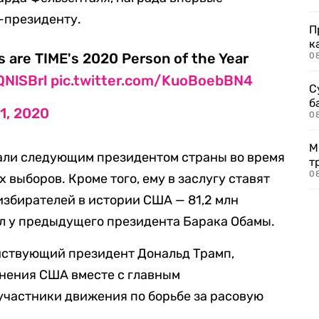
-президенту.
П
к
s are TIME's 2020 Person of the Year
0
QNlSBrl
pic.twitter.com/KuoBoebBN4
С
б
1, 2020
0
М
рали следующим президентом страны во время
т
0
выборов. Кроме того, ему в заслугу ставят
избирателей в истории США — 81,2 млн
л у предыдущего президента Барака Обамы.
ействующий президент Дональд Трамп,
нения США вместе с главным
участники движения по борьбе за расовую