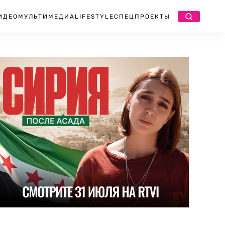
ИДЕО
МУЛЬТИМЕДИА
LIFESTYLE
СПЕЦПРОЕКТЫ