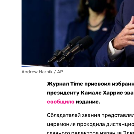
Andrew Harnik / AP
Журнал Time присвоил избран
президенту Камале Харрис зван
сообщило
издание.
Обладателей звания представля
церемония проходила дистанцио
главного редактора издания Эдв