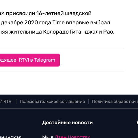
да» присвоили 16-летней шведской
в декабре 2020 года Time впервые выбрал
няя жительница Колорадо Гитанджали Рао.
дящее. RTVI в Telegram
И RTVI
|
Пользовательское соглашение
|
Политика обработки
Достойные новости
Ленинская
Мы в
Дзен.Новостях