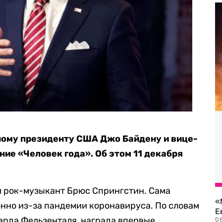
ному президенту США Джо Байдену и вице-
ие «Человек года». Об этом 11 декабря
л рок-музыкант Брюс Спрингстин. Сама
«
нно из-за пандемии коронавируса. По словам
Е
арда Фельзенталя, награда впервые
0