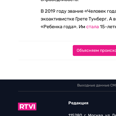
В 2019 году звание «Человек го
экоактивистке Грете Тунберг. А 
«Ребенка года». Им
стала
15-лет
Объясняем происхо
Выходные данные СМ
Редакция
115280, г. Москва, ул. 