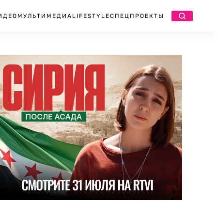
ИДЕО
МУЛЬТИМЕДИА
LIFESTYLE
СПЕЦПРОЕКТЫ