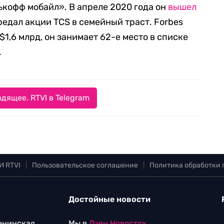
кофф мобайл». В апреле 2020 года он
вышел
редал акции TCS в семейный траст. Forbes
$1,6 млрд, он занимает 62-е место в списке
.
дящее. RTVI в Telegram
И RTVI
|
Пользовательское соглашение
|
Политика обработки
Достойные новости
Ленинская
Мы в
Дзен.Новостях