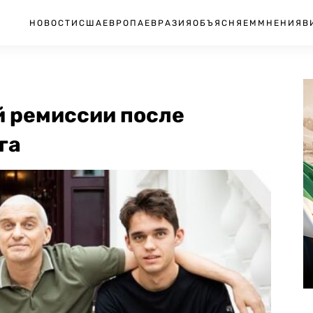
НОВОСТИ
США
ЕВРОПА
ЕВРАЗИЯ
ОБЪЯСНЯЕМ
МНЕНИЯ
В
й ремиссии после
га