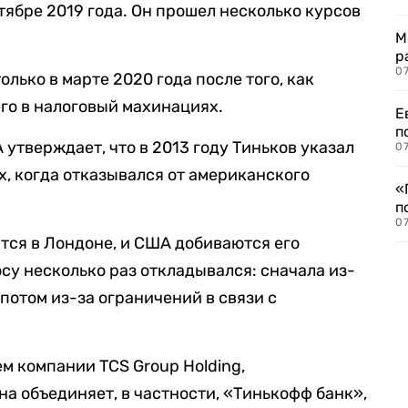
тябре 2019 года. Он прошел несколько курсов
М
р
07
олько в марте 2020 года после того, как
го в налоговый махинациях.
Е
п
утверждает, что в 2013 году Тиньков указал
07
х, когда отказывался от американского
«
п
07
тся в Лондоне, и США добиваются его
су несколько раз откладывался: сначала из-
 потом из-за ограничений в связи с
м компании TCS Group Holding,
на объединяет, в частности, «Тинькофф банк»,