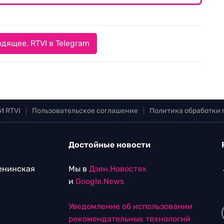
дящее. RTVI в Telegram
И RTVI
|
Пользовательское соглашение
|
Политика обработки
Достойные новости
Ленинская
Мы в
Дзен.Новостях
и
Google.News
Уведомление об использовании
рекомендательных технологий