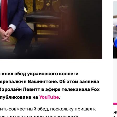
съел обед украинского коллеги
ерепалки в Вашингтоне. Об этом заявила
Кэролайн Левитт в эфире телеканала Fox
опубликована на
YouTube
.
нить совместный обед, поскольку пришел к
Ж
стоянии вести мирные переговоры».