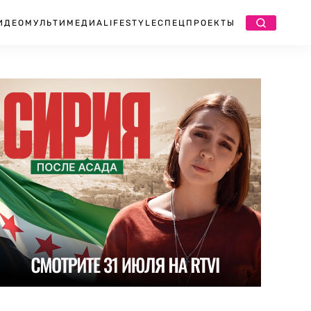
ИДЕО
МУЛЬТИМЕДИА
LIFESTYLE
СПЕЦПРОЕКТЫ