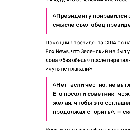
«Президенту понравился о
смысле съел обед президе
Помощник президента США по н
Fox News, что Зеленский не был 
дома «без обеда» после перепалк
«чуть не плакали».
«Нет, если честно, не выг
Его посол и советник, мож
желая, чтобы это соглаше
продолжал спорить», — ск
Речь идет о главе офиса украин