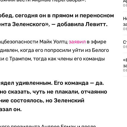
А
0
бед, сегодня он в прямом и переносном
Н
нта Зеленского», — добавила Левитт.
з
08
ацбезопасности Майк Уолтц
заявил
в эфире
С
08
удивлен, когда его попросили уйти из Белого
и с Трампом, тогда как члены его команды
«
з
08
лядел удивленным. Его команда — да.
но сказать, чуть не плакали, отчаянно
ние состоялось, но Зеленский
азал он.
ского президента Андрее Ермак и после