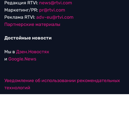
Редакция RTVI:
news@rtvi.com
Маркетинг/PR:
pr@rtvi.com
Реклама RTVI:
adv-eu@rtvi.com
Партнерские материалы
Достойные новости
Мы в
Дзен.Новостях
и
Google.News
Уведомление об использовании рекомендательных
технологий
RTVI в соцсетях