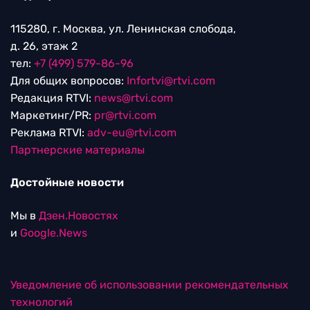
115280, г. Москва, ул. Ленинская слобода,
д. 26, этаж 2
тел:
+7 (499) 579-86-96
Для общих вопросов:
Infortvi@rtvi.com
Редакция RTVI:
news@rtvi.com
Маркетинг/PR:
pr@rtvi.com
Реклама RTVI:
adv-eu@rtvi.com
Партнерские материалы
Достойные новости
Мы в
Дзен.Новостях
и
Google.News
Уведомление об использовании рекомендательных
технологий